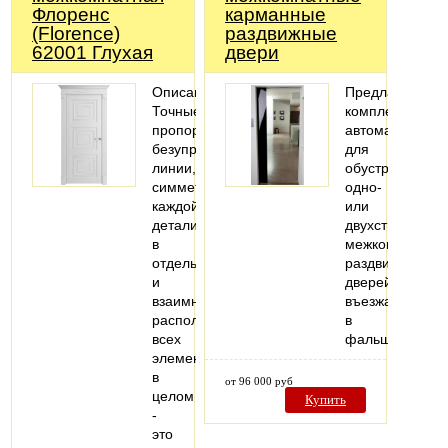
Флоренс
карманные
(Florence)
раздвижные
62001 Глухая
двери
Описание:
Предлагаем
Точные
комплекты
пропорции,
автоматики
безупречные
для
линии,
обустройства
симметричность
одно-
каждой
или
детали
двухстворчатых
в
межкомнатных
отдельности
раздвижных
и
дверей,
взаимного
въезжающих
расположения
в
всех
фальшстену..
элементов
в
от 96 000 руб
целом
Купить
-
это