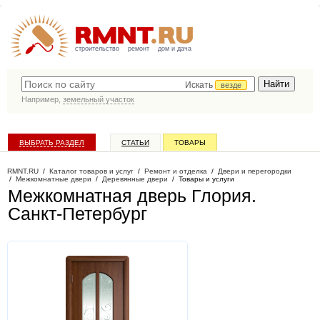
строительство
ремонт
дом и дача
Искать
везде
Например,
земельный участок
ВЫБРАТЬ РАЗДЕЛ
СТАТЬИ
ТОВАРЫ
КАТАЛОГ КОМПАНИЙ
RMNT.RU
/
Каталог товаров и услуг
/
Ремонт и отделка
/
Двери и перегородки
/
Межкомнатные двери
/
Деревянные двери
/
Товары и услуги
Межкомнатная дверь Глория
.
Санкт-Петербург