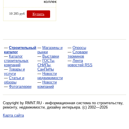
коллекция…
10 285 руб
Купить
—
Строительный
—
Магазины и
—
Опросы
каталог
рынки
—
Словари
—
Каталог
—
Выставки
терминов
строительных
—
ГОСТы,
—
Лента
компаний
СНИПы,
новостей RSS
—
Товары и
СанПиНы
услуги
—
Новости
—
Статьи и
недвижимости
обзоры
—
Новости
—
Фотогалереи
компаний
Copyright by RMNT.RU - информационная система по
строительству,
ремонту, недвижимости, дизайну интерьера
. (c) 2002—2026
Карта сайта