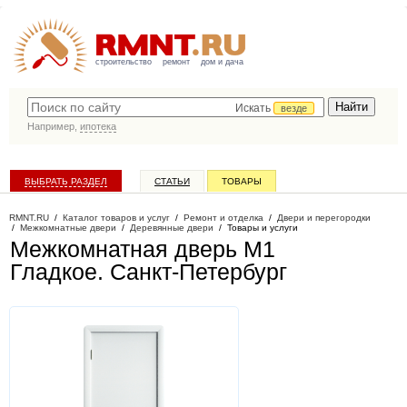
строительство
ремонт
дом и дача
Искать
везде
Например,
ипотека
ВЫБРАТЬ РАЗДЕЛ
СТАТЬИ
ТОВАРЫ
КАТАЛОГ КОМПАНИЙ
RMNT.RU
/
Каталог товаров и услуг
/
Ремонт и отделка
/
Двери и перегородки
/
Межкомнатные двери
/
Деревянные двери
/
Товары и услуги
Межкомнатная дверь М1
Гладкое
. Санкт-Петербург