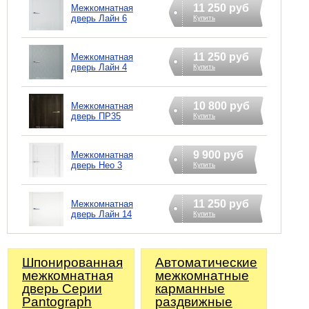
11 250 руб
Межкомнатная
дверь Лайн 6
Купить
11 250 руб
Межкомнатная
дверь Лайн 4
Купить
10 800 руб
Межкомнатная
дверь ПР35
Купить
9 900 руб
Межкомнатная
дверь Нео 3
Купить
11 250 руб
Межкомнатная
дверь Лайн 14
Купить
Шпонированная
Автоматические
межкомнатная
межкомнатные
дверь Серии
карманные
Pantograph
раздвижные