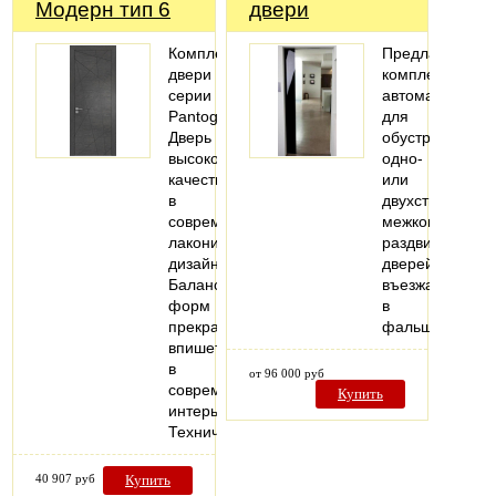
Модерн тип 6
двери
Комплект
Предлагаем
двери
комплекты
серии
автоматики
Pantograph.
для
Дверь
обустройства
высокого
одно-
качества
или
в
двухстворчатых
современном
межкомнатных
лаконичном
раздвижных
дизайне.
дверей,
Баланс
въезжающих
форм
в
прекрасно
фальшстену..
впишется
в
от 96 000 руб
современный
Купить
интерьер.
Технические…
40 907 руб
Купить