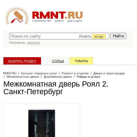
строительство
ремонт
дом и дача
Искать
везде
Например,
ламинат
ВЫБРАТЬ РАЗДЕЛ
СТАТЬИ
ТОВАРЫ
КАТАЛОГ КОМПАНИЙ
RMNT.RU
/
Каталог товаров и услуг
/
Ремонт и отделка
/
Двери и перегородки
/
Межкомнатные двери
/
Деревянные двери
/
Товары и услуги
Межкомнатная дверь Роял 2
.
Санкт-Петербург