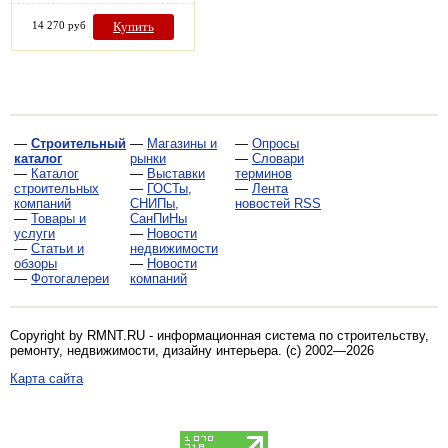
14 270 руб
Купить
—
Строительный
—
Магазины и
—
Опросы
каталог
рынки
—
Словари
—
Каталог
—
Выставки
терминов
строительных
—
ГОСТы,
—
Лента
компаний
СНИПы,
новостей RSS
—
Товары и
СанПиНы
услуги
—
Новости
—
Статьи и
недвижимости
обзоры
—
Новости
—
Фотогалереи
компаний
Copyright by RMNT.RU - информационная система по
строительству,
ремонту, недвижимости, дизайну интерьера
. (c) 2002—2026
Карта сайта