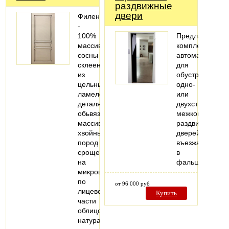
раздвижные
двери
Филенки
-
100%
Предлагаем
массив
комплекты
сосны
автоматики
склеенный
для
из
обустройства
цельных
одно-
ламелейВ
или
деталях
двухстворчатых
обьвязки
межкомнатных
массив
раздвижных
хвойных
дверей,
пород
въезжающих
срощенный
в
на
фальшстену..
микрошип,
по
от 96 000 руб
лицевой
Купить
части
облицован
натуральным…