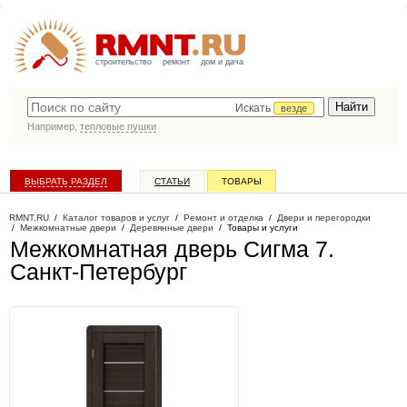
строительство
ремонт
дом и дача
Искать
везде
Например,
тепловые пушки
ВЫБРАТЬ РАЗДЕЛ
СТАТЬИ
ТОВАРЫ
КАТАЛОГ КОМПАНИЙ
RMNT.RU
/
Каталог товаров и услуг
/
Ремонт и отделка
/
Двери и перегородки
/
Межкомнатные двери
/
Деревянные двери
/
Товары и услуги
Межкомнатная дверь Сигма 7
.
Санкт-Петербург