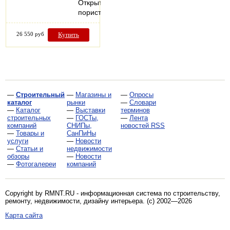
Открыто-
пористая…
26 550 руб
Купить
—
Строительный
—
Магазины и
—
Опросы
каталог
рынки
—
Словари
—
Каталог
—
Выставки
терминов
строительных
—
ГОСТы,
—
Лента
компаний
СНИПы,
новостей RSS
—
Товары и
СанПиНы
услуги
—
Новости
—
Статьи и
недвижимости
обзоры
—
Новости
—
Фотогалереи
компаний
Copyright by RMNT.RU - информационная система по
строительству,
ремонту, недвижимости, дизайну интерьера
. (c) 2002—2026
Карта сайта