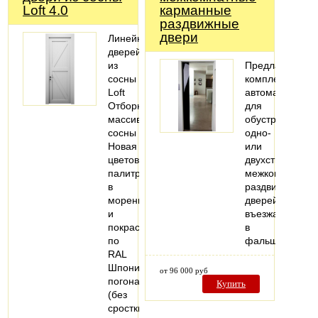
Loft 4.0
карманные
раздвижные
двери
Линейка
дверей
из
Предлагаем
сосны
комплекты
Loft
автоматики
Отборный
для
массив
обустройства
сосны
одно-
Новая
или
цветовая
двухстворчатых
палитра
межкомнатных
в
раздвижных
морении
дверей,
и
въезжающих
покраска
в
по
фальшстену..
RAL
Шпонированный
от 96 000 руб
погонаж
Купить
(без
сростки)