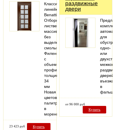
раздвижные
Классическая
двери
линейка
Benatti
Отборный
Предлагаем
лиственный
комплекты
массив
автоматики
без
для
выделения
обустройства
смолы
одно-
Филенка
или
с
двухстворчатых
объемным
межкомнатных
профилем
раздвижных
толщиной
дверей,
34
въезжающих
мм
в
Новая
фальшстену..
цветовая
палитра
от 96 000 руб
в
Купить
морении…
23 423 руб
Купить