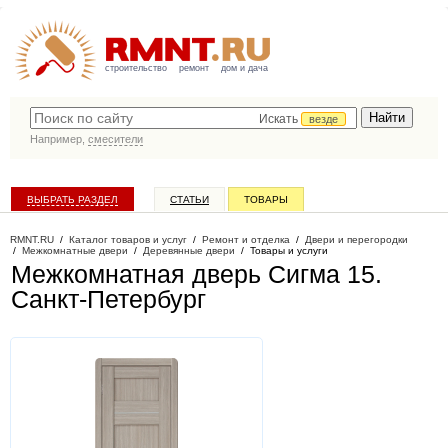
строительство
ремонт
дом и дача
Искать
везде
Например,
смесители
ВЫБРАТЬ РАЗДЕЛ
СТАТЬИ
ТОВАРЫ
КАТАЛОГ КОМПАНИЙ
RMNT.RU
/
Каталог товаров и услуг
/
Ремонт и отделка
/
Двери и перегородки
/
Межкомнатные двери
/
Деревянные двери
/
Товары и услуги
Межкомнатная дверь Сигма 15
.
Санкт-Петербург