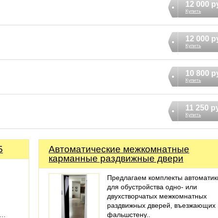
12 000 р
Купить
12 000 р
Купить
10 800 р
Купить
11 250 р
Купить
5
Автоматические межкомнатные
карманные раздвижные двери
Предлагаем комплекты автоматик
для обустройства одно- или
двухстворчатых межкомнатных
раздвижных дверей, въезжающих 
м…
фальшстену..