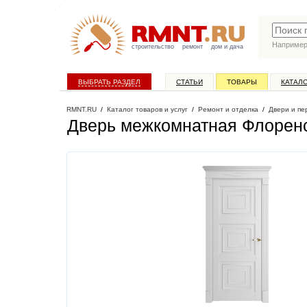
Наприме
строительство
ремонт
дом и дача
ВЫБРАТЬ РАЗДЕЛ
СТАТЬИ
ТОВАРЫ
КАТАЛ
RMNT.RU
/
Каталог товаров и услуг
/
Ремонт и отделка
/
Двери и пе
Дверь межкомнатная Флоренс 