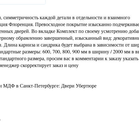
 симметричность каждой детали в отдельности и взаимного
екция Флоренция. Превосходное покрытие изысканно подчеркива
шенных дверей. Во вкладке Комплект по своему усмотрению доба
ерному обрамлению завершенный, изысканный вид: декоративн
ы. Длина карниза и сандрика будет выбрана в зависимости от ш
дартные размеры: 600, 700, 800, 900 мм в ширину / 2000 мм в в
андартного размера, просим вас в комментарии к заказу указать
енеджер скорректирует заказ и цену
и МДФ в Санкт-Петербурге: Двери Убертюре
0