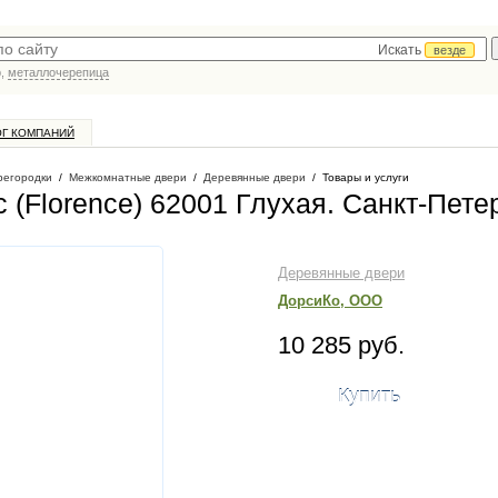
Искать
везде
р,
металлочерепица
ОГ КОМПАНИЙ
регородки
/
Межкомнатные двери
/
Деревянные двери
/
Товары и услуги
(Florence) 62001 Глухая
. Санкт-Пете
Деревянные двери
ДорсиКо, ООО
10 285 руб.
Купить