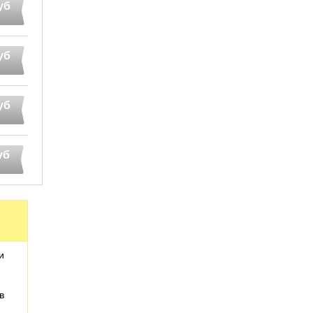
уб
уб
уб
уб
и
в