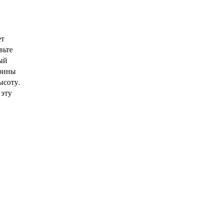
ет
вьте
ый
ирины
ысоту.
 эту