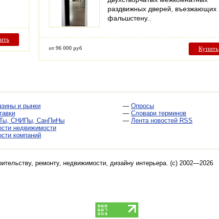
раздвижных дверей, въезжающих 
фальшстену..
ить
от 96 000 руб
Купить
азины и рынки
—
Опросы
тавки
—
Словари терминов
Ты, СНИПы, СанПиНы
—
Лента новостей RSS
ости недвижимости
ости компаний
оительству, ремонту, недвижимости, дизайну интерьера
. (c) 2002—2026