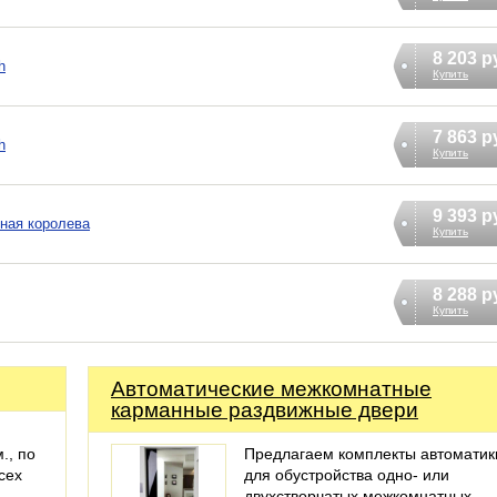
8 203 р
h
Купить
7 863 р
h
Купить
9 393 р
ная королева
Купить
8 288 р
Купить
Автоматические межкомнатные
карманные раздвижные двери
., по
Предлагаем комплекты автоматик
сех
для обустройства одно- или
двухстворчатых межкомнатных