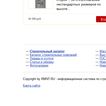
нестандартных размеров по
высоте…
34 500 руб
Куп
—
Строительный каталог
—
Маг
—
Каталог строительных компаний
—
Выс
—
Товары и услуги
—
ГОС
—
Статьи и обзоры
—
Нов
—
Фотогалереи
—
Нов
Copyright by RMNT.RU - информационная система по
стр
Карта сайта