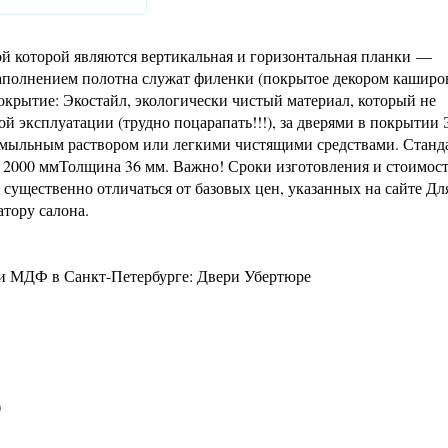
й которой являются вертикальная и горизонтальная планки —
аполнением полотна служат филенки (покрытое декором каширо
окрытие: Экостайл, экологически чистый материал, который не
й эксплуатации (трудно поцарапать!!!), за дверями в покрытии 
 мыльным раствором или легкими чистящими средствами. Станд
а 2000 ммТолщина 36 мм. Важно! Сроки изготовления и стоимос
существенно отличаться от базовых цен, указанных на сайте Для
атору салона.
и МДФ в Санкт-Петербурге: Двери Убертюре
0