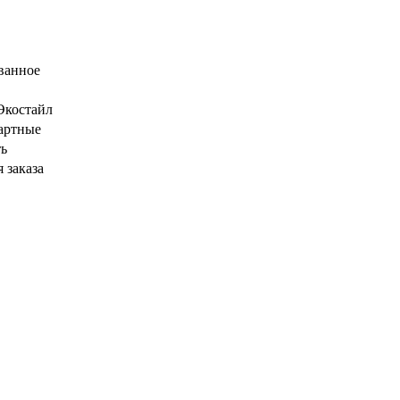
ванное
Экостайл
артные
ть
 заказа