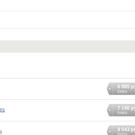
6 885 р
Купить
7 140 р
7/1
Купить
8 543 р
h
Купить