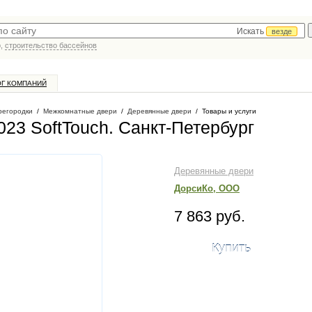
Искать
везде
р,
строительство бассейнов
ОГ КОМПАНИЙ
регородки
/
Межкомнатные двери
/
Деревянные двери
/
Товары и услуги
023 SoftTouch
. Санкт-Петербург
Деревянные двери
ДорсиКо, ООО
7 863 руб.
Купить