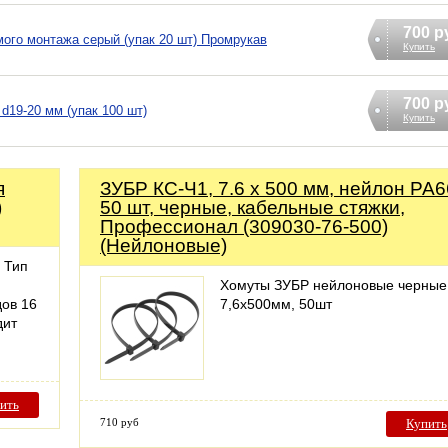
700 р
ого монтажа серый (упак 20 шт) Промрукав
Купить
700 р
19-20 мм (упак 100 шт)
Купить
я
ЗУБР КС-Ч1, 7.6 x 500 мм, нейлон РА6
)
50 шт, черные, кабельные стяжки,
Профессионал (309030-76-500)
(Нейлоновые)
 Тип
Хомуты ЗУБР нейлоновые черные
ов 16
7,6x500мм, 50шт
дит
ить
710 руб
Купить