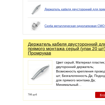
Держатель кабеля двусторонний для прям
Скоба металлическая однолапковая СМО d
Держатель кабеля двусторонний дл
прямого монтажа серый (упак 20 шт
Промрукав
Цвет серый; Материал пластик;
двуторонний держатель;
Возможность крепления провод
шт; Безгалогенность Да; Подхо
для прямого монтажа Да;
Mинимальный…
700 руб
Куп