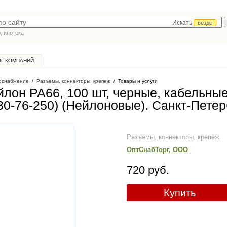
Искать
везде
р,
ипотека
ОГ КОМПАНИЙ
оснабжение
/
Разъемы, коннекторы, крепеж
/
Товары и услуги
ейлон РА66, 100 шт, черные, кабельны
30-76-250) (Нейлоновые)
. Санкт-Петер
Разъемы, коннекторы, крепеж
ОптСнабТорг, ООО
720 руб.
Купить