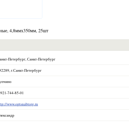
рные, 4,8ммх350мм, 25шт
анкт-Петербург, Санкт-Петербург
92289, г.Санкт-Петербург
упчино
-921-744-85-01
ttp://www.optsnabtorg.ru
лександр