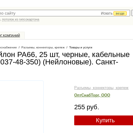
Искать
везде
р,
потолок из гипсокартона
ОГ КОМПАНИЙ
оснабжение
/
Разъемы, коннекторы, крепеж
/
Товары и услуги
йлон РА66, 25 шт, черные, кабельные
037-48-350) (Нейлоновые)
. Санкт-
Разъемы, коннекторы, крепеж
ОптСнабТорг, ООО
255 руб.
Купить