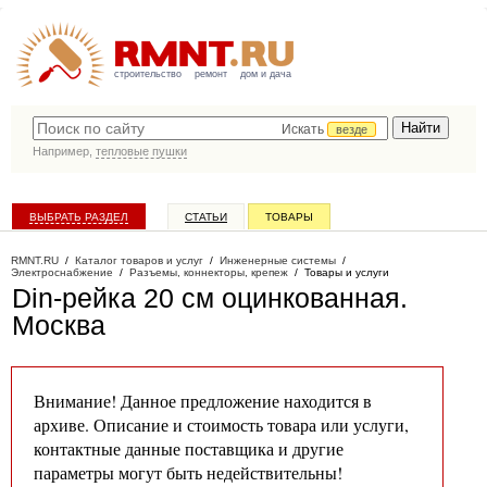
строительство
ремонт
дом и дача
Искать
везде
Например,
тепловые пушки
ВЫБРАТЬ РАЗДЕЛ
СТАТЬИ
ТОВАРЫ
КАТАЛОГ КОМПАНИЙ
RMNT.RU
/
Каталог товаров и услуг
/
Инженерные системы
/
Электроснабжение
/
Разъемы, коннекторы, крепеж
/
Товары и услуги
Din-рейка 20 см оцинкованная
.
Москва
Внимание! Данное предложение находится в
архиве. Описание и стоимость товара или услуги,
контактные данные поставщика и другие
параметры могут быть недействительны!