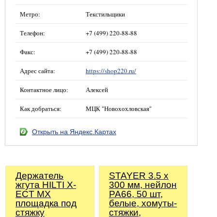
Метро:
Текстильщики
Телефон:
+7 (499) 220-88-88
Факс:
+7 (499) 220-88-88
Адрес сайта:
https://shop220.ru/
Контактное лицо:
Алексей
Как добраться:
МЦК "Новохохловская"
Открыть на Яндекс.Картах
Держатель
STAYER 3.5 x
жгута HILTI X-
300 мм, нейлон
ECT MX
РА66, 50 шт,
площадка под
белые, хомуты-
стяжку
стяжки,