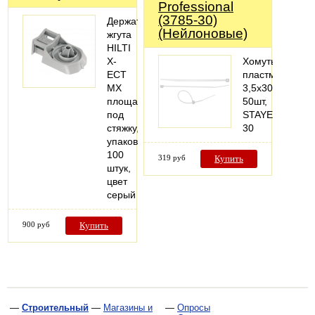
Professional
(3785-30)
Держатель
(Нейлоновые)
жгута
HILTI
X-
Хомуты
ECT
пластмассовые
MX
3,5х300мм,
площадка
50шт,
под
STAYERMaster3
стяжку,
30
упаковка
100
319 руб
Купить
штук,
цвет
серый
900 руб
Купить
—
Строительный
—
Магазины и
—
Опросы