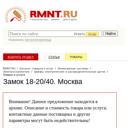
строительство
ремонт
дом и дача
Искать
везде
Например,
металлочерепица
ВЫБРАТЬ РАЗДЕЛ
СТАТЬИ
ТОВАРЫ
КАТАЛОГ КОМПАНИЙ
RMNT.RU
/
Каталог товаров и услуг
/
Инженерные системы
/
Электроснабжение
/
Шкафы электрические и распределительные щитки
/
Товары и услуги
Замок 18-20/40
. Москва
Внимание! Данное предложение находится в
архиве. Описание и стоимость товара или услуги,
контактные данные поставщика и другие
параметры могут быть недействительны!