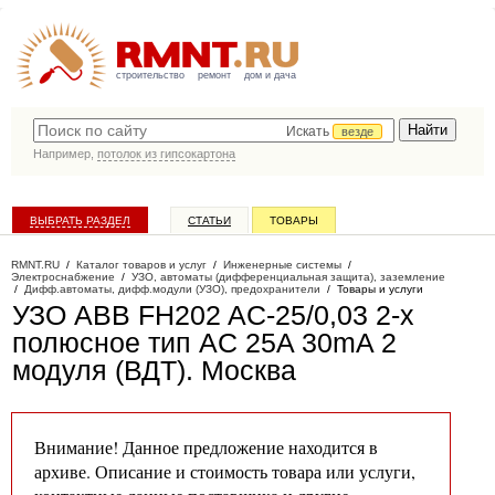
строительство
ремонт
дом и дача
Искать
везде
Например,
потолок из гипсокартона
ВЫБРАТЬ РАЗДЕЛ
СТАТЬИ
ТОВАРЫ
КАТАЛОГ КОМПАНИЙ
RMNT.RU
/
Каталог товаров и услуг
/
Инженерные системы
/
Электроснабжение
/
УЗО, автоматы (дифференциальная защита), заземление
/
Дифф.автоматы, дифф.модули (УЗО), предохранители
/
Товары и услуги
УЗО ABB FH202 AC-25/0,03 2-х
полюсное тип AC 25A 30mA 2
модуля (ВДТ)
. Москва
Внимание! Данное предложение находится в
архиве. Описание и стоимость товара или услуги,