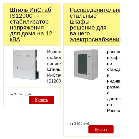
Штиль ИнСтаб
Распределительные
IS12000 —
стальные
стабилизатор
шкафы —
напряжения
решение для
для дома на 12
вашего
кВА
электроснабжения!
Инвертоный
распределител
стабилизатор
шкафы
напряжения
по
Штиль
стандартным
ИнСтаб
и
IS12000
индивидуальн
размерам
с
от 91 570 руб
доставкой
Купить
по
России
от 3 600 руб
Купить