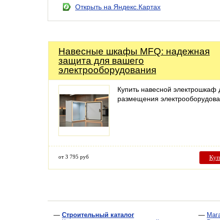
Открыть на Яндекс.Картах
Навесные шкафы MFQ: надежная
защита для вашего
электрооборудования
Купить навесной электрошкаф 
размещения электрооборудов
от 3 795 руб
Куп
—
Строительный каталог
—
Маг