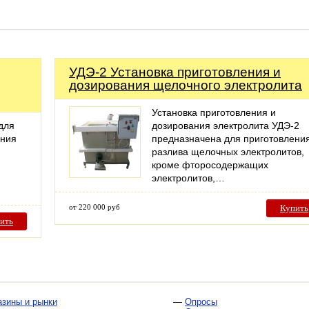
УДЭ-2 Установка приготовления и
дозирования щелочного электролита
Установка приготовления и
для
дозирования электролита УДЭ-2
ания
предназначена для приготовлени
разлива щелочных электролитов,
кроме фторосодержащих
электролитов,…
от 220 000 руб
Купить
ить
азины и рынки
—
Опросы