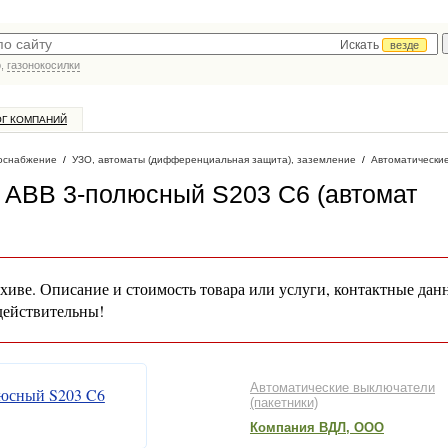
Искать
везде
р,
газонокосилки
ОГ КОМПАНИЙ
оснабжение
/
УЗО, автоматы (дифференциальная защита), заземление
/
Автоматически
 ABB 3-полюсный S203 C6 (автомат
хиве. Описание и стоимость товара или услуги, контактные дан
действительны!
Автоматические выключатели
(пакетники)
Компания ВДЛ, ООО