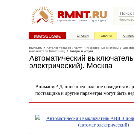
Наприме
строительство
ремонт
дом и дача
ВЫБРАТЬ РАЗДЕЛ
СТАТЬИ
ТОВАРЫ
КАТАЛ
RMNT.RU
/
Каталог товаров и услуг
/
Инженерные системы
/
Электр
выключатели (пакетники)
/
Товары и услуги
Автоматический выключатель
электрический)
. Москва
Внимание! Данное предложение находится в ар
поставщика и другие параметры могут быть не