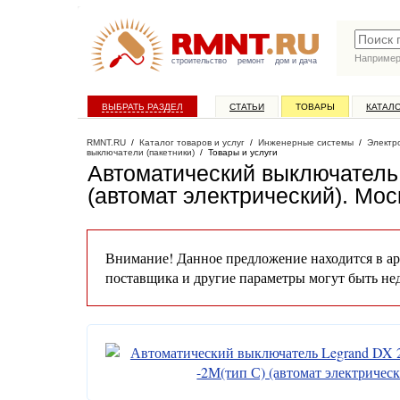
Наприме
строительство
ремонт
дом и дача
ВЫБРАТЬ РАЗДЕЛ
СТАТЬИ
ТОВАРЫ
КАТАЛ
RMNT.RU
/
Каталог товаров и услуг
/
Инженерные системы
/
Электр
выключатели (пакетники)
/
Товары и услуги
Автоматический выключатель
(автомат электрический)
. Мос
Внимание! Данное предложение находится в ар
поставщика и другие параметры могут быть не