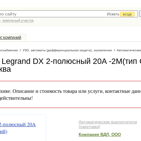
Искать
везде
р,
земельный участок
ОГ КОМПАНИЙ
оснабжение
/
УЗО, автоматы (дифференциальная защита), заземление
/
Автоматически
 Legrand DX 2-полюсный 20A -2М(тип 
ква
хиве. Описание и стоимость товара или услуги, контактные дан
действительны!
Автоматические выключатели
(пакетники)
Компания ВДЛ, ООО