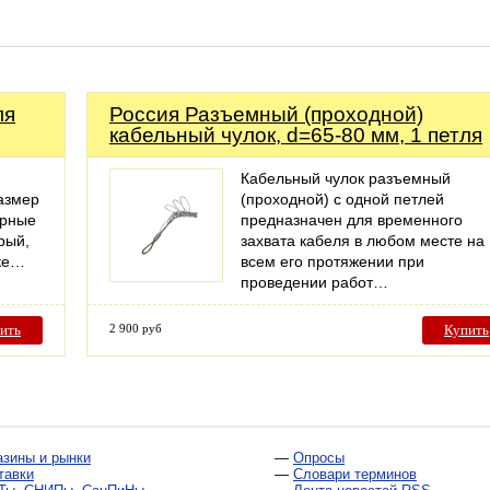
ля
Россия Разъемный (проходной)
кабельный чулок, d=65-80 мм, 1 петля
Кабельный чулок разъемный
азмер
(проходной) с одной петлей
орные
предназначен для временного
рый,
захвата кабеля в любом месте на
вке…
всем его протяжении при
проведении работ…
ить
2 900 руб
Купить
азины и рынки
—
Опросы
тавки
—
Словари терминов