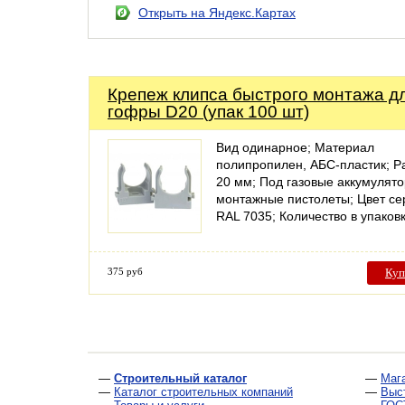
Открыть на Яндекс.Картах
Крепеж клипса быстрого монтажа д
гофры D20 (упак 100 шт)
Вид одинарное; Материал
полипропилен, АБС-пластик; Р
20 мм; Под газовые аккумулят
монтажные пистолеты; Цвет се
RAL 7035; Количество в упако
375 руб
Куп
—
Строительный каталог
—
Маг
—
Каталог строительных компаний
—
Выс