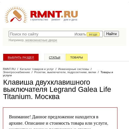
строительство
ремонт
дом и дача
Искать
везде
Например,
межкомнатные двери
ВЫБРАТЬ РАЗДЕЛ
СТАТЬИ
ТОВАРЫ
КАТАЛОГ КОМПАНИЙ
RMNT.RU
/
Каталог товаров и услуг
/
Инженерные системы
/
Электроснабжение
/
Розетки, выключатели, подрозетники, вилки
/
Товары и
услуги
Клавиша двухклавишного
выключателя Legrand Galea Life
Titanium
. Москва
Внимание! Данное предложение находится в
архиве. Описание и стоимость товара или услуги,