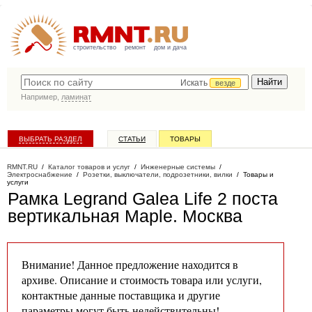
строительство
ремонт
дом и дача
Искать
везде
Например,
ламинат
ВЫБРАТЬ РАЗДЕЛ
СТАТЬИ
ТОВАРЫ
КАТАЛОГ КОМПАНИЙ
RMNT.RU
/
Каталог товаров и услуг
/
Инженерные системы
/
Электроснабжение
/
Розетки, выключатели, подрозетники, вилки
/
Товары и
услуги
Рамка Legrand Galea Life 2 поста
вертикальная Maple
. Москва
Внимание! Данное предложение находится в
архиве. Описание и стоимость товара или услуги,
контактные данные поставщика и другие
параметры могут быть недействительны!