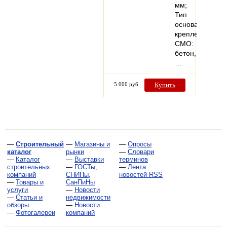
мм;
Тип
основания
крепления
СМО:
бетон,
…
5 000 руб
Купить
—
Строительный
—
Магазины и
—
Опросы
каталог
рынки
—
Словари
—
Каталог
—
Выставки
терминов
строительных
—
ГОСТы,
—
Лента
компаний
СНИПы,
новостей RSS
—
Товары и
СанПиНы
услуги
—
Новости
—
Статьи и
недвижимости
обзоры
—
Новости
—
Фотогалереи
компаний