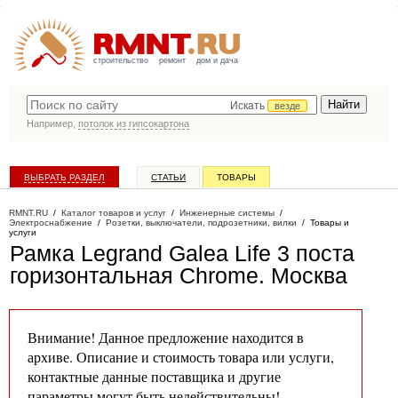
строительство
ремонт
дом и дача
Искать
везде
Например,
потолок из гипсокартона
ВЫБРАТЬ РАЗДЕЛ
СТАТЬИ
ТОВАРЫ
КАТАЛОГ КОМПАНИЙ
RMNT.RU
/
Каталог товаров и услуг
/
Инженерные системы
/
Электроснабжение
/
Розетки, выключатели, подрозетники, вилки
/
Товары и
услуги
Рамка Legrand Galea Life 3 поста
горизонтальная Chrome
. Москва
Внимание! Данное предложение находится в
архиве. Описание и стоимость товара или услуги,
контактные данные поставщика и другие
параметры могут быть недействительны!