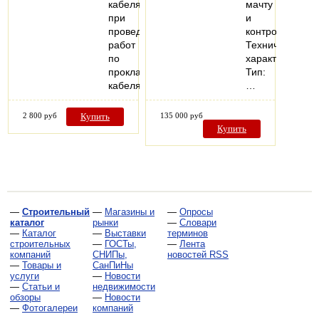
кабеля,
мачту
при
и
проведении
контроллер.
работ
Технические
по
характеристики
прокладке
Тип:
кабеля…
…
2 800 руб
Купить
135 000 руб
Купить
—
Строительный
—
Магазины и
—
Опросы
каталог
рынки
—
Словари
—
Каталог
—
Выставки
терминов
строительных
—
ГОСТы,
—
Лента
компаний
СНИПы,
новостей RSS
—
Товары и
СанПиНы
услуги
—
Новости
—
Статьи и
недвижимости
обзоры
—
Новости
—
Фотогалереи
компаний