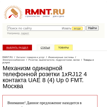
строительство
ремонт
дом и дача
Искать
везде
Например,
паркет
ВЫБРАТЬ РАЗДЕЛ
СТАТЬИ
ТОВАРЫ
КАТАЛОГ КОМПАНИЙ
RMNT.RU
/
Каталог товаров и услуг
/
Инженерные системы
/
Электроснабжение
/
Розетки, выключатели, подрозетники, вилки
/
Товары и
услуги
Механизм одинарной
телефонной розетки 1хRJ12 4
контакта UAE 8 (4) Up 0 FMT
.
Москва
Внимание! Данное предложение находится в