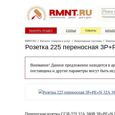
Наприме
строительство
ремонт
дом и дача
ВЫБРАТЬ РАЗДЕЛ
СТАТЬИ
ТОВАРЫ
КАТАЛ
RMNT.RU
/
Каталог товаров и услуг
/
Инженерные системы
/
Электр
Розетка 225 переносная 3Р+
Внимание! Данное предложение находится в ар
поставщика и другие параметры могут быть не
Переносная розетка ССИ-225 32А 380В 3Р+РЕ+N 