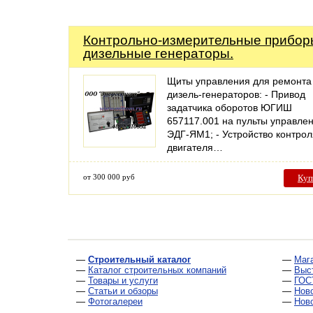
Контрольно-измерительные прибор
дизельные генераторы.
Щиты управления для ремонта
дизель-генераторов: - Привод
задатчика оборотов ЮГИШ
657117.001 на пульты управле
ЭДГ-ЯМ1; - Устройство контрол
двигателя…
от 300 000 руб
Куп
—
Строительный каталог
—
Маг
—
Каталог строительных компаний
—
Выс
—
Товары и услуги
—
ГОС
—
Статьи и обзоры
—
Нов
—
Фотогалереи
—
Нов