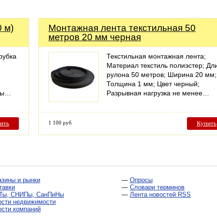
0 м)
Монтажная лента текстильная 50
метров 20 мм черная
рубка
Текстильная монтажная лента;
Материал текстиль полиэстер; Дл
рулона 50 метров; Ширина 20 мм;
Толщина 1 мм; Цвет черный;
оты…
Разрывная нагрузка не менее…
ить
1 100 руб
Купить
азины и рынки
—
Опросы
тавки
—
Словари терминов
Ты, СНИПы, СанПиНы
—
Лента новостей RSS
ости недвижимости
ости компаний