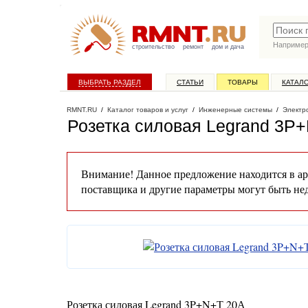
Наприме
строительство
ремонт
дом и дача
ВЫБРАТЬ РАЗДЕЛ
СТАТЬИ
ТОВАРЫ
КАТАЛ
RMNT.RU
/
Каталог товаров и услуг
/
Инженерные системы
/
Электр
Розетка силовая Legrand 3P
Внимание! Данное предложение находится в ар
поставщика и другие параметры могут быть не
Розетка силовая Legrand 3P+N+Т 20А