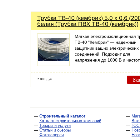
Трубка ТВ-40 (кембрик) 5,0 х 0,6 (20
белая (Трубка ПВХ ТВ-40 (кембрик))
Мягкая электроизоляционная т
ТВ-40 "Кембрик" — надежный
защитник ваших электрических
соединений! Подходит для
напряжения до 1000 В и част
2 000 руб
Куп
—
Строительный каталог
—
Маг
—
Каталог строительных компаний
—
Выс
—
Товары и услуги
—
ГОС
—
Статьи и обзоры
—
Нов
—
Фотогалереи
—
Нов