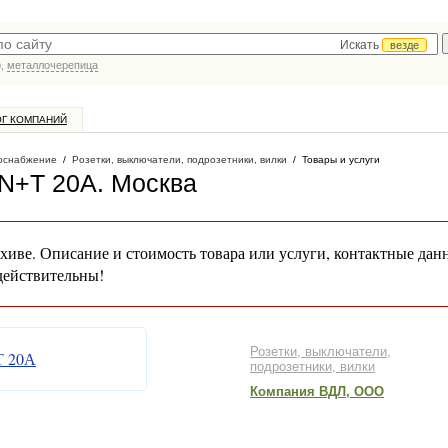
Искать
везде
р,
металлочерепица
ОГ КОМПАНИЙ
оснабжение
/
Розетки, выключатели, подрозетники, вилки
/
Товары и услуги
+N+Т 20А
. Москва
хиве. Описание и стоимость товара или услуги, контактные дан
действительны!
Розетки, выключатели,
подрозетники, вилки
Компания ВДЛ, ООО