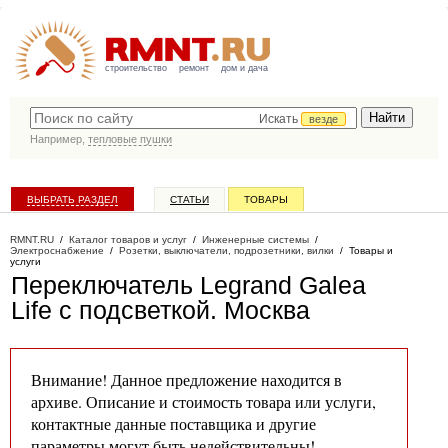
строительство
ремонт
дом и дача
Искать
везде
Например,
тепловые пушки
ВЫБРАТЬ РАЗДЕЛ
СТАТЬИ
ТОВАРЫ
КАТАЛОГ КОМПАНИЙ
RMNT.RU
/
Каталог товаров и услуг
/
Инженерные системы
/
Электроснабжение
/
Розетки, выключатели, подрозетники, вилки
/
Товары и
услуги
Переключатель Legrand Galea
Life с подсветкой
. Москва
Внимание! Данное предложение находится в
архиве. Описание и стоимость товара или услуги,
контактные данные поставщика и другие
параметры могут быть недействительны!