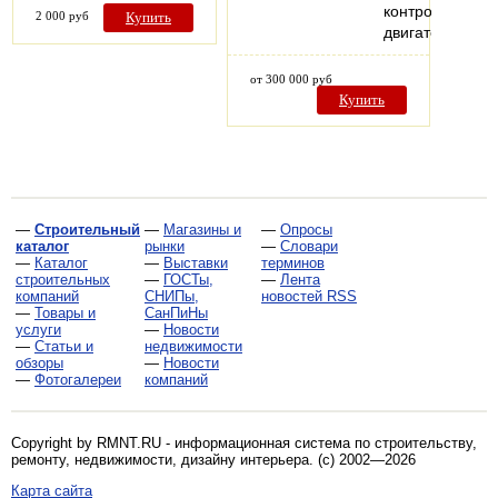
контроля
2 000 руб
Купить
двигателя…
от 300 000 руб
Купить
—
Строительный
—
Магазины и
—
Опросы
каталог
рынки
—
Словари
—
Каталог
—
Выставки
терминов
строительных
—
ГОСТы,
—
Лента
компаний
СНИПы,
новостей RSS
—
Товары и
СанПиНы
услуги
—
Новости
—
Статьи и
недвижимости
обзоры
—
Новости
—
Фотогалереи
компаний
Copyright by RMNT.RU - информационная система по
строительству,
ремонту, недвижимости, дизайну интерьера
. (c) 2002—2026
Карта сайта