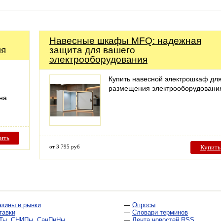
Навесные шкафы MFQ: надежная
ля
защита для вашего
электрооборудования
Купить навесной электрошкаф дл
размещения электрооборудовани
на
ить
от 3 795 руб
Купить
азины и рынки
—
Опросы
тавки
—
Словари терминов
Ты, СНИПы, СанПиНы
—
Лента новостей RSS