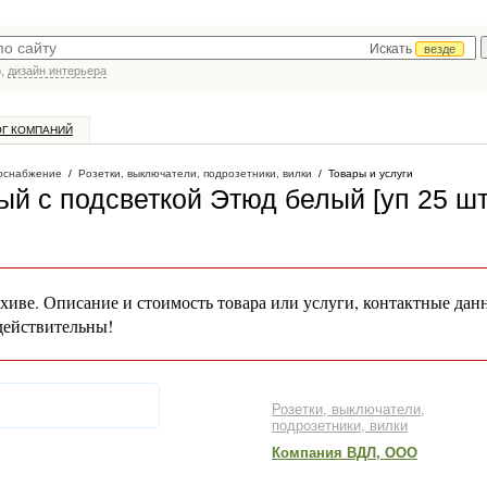
Искать
везде
р,
дизайн интерьера
ОГ КОМПАНИЙ
оснабжение
/
Розетки, выключатели, подрозетники, вилки
/
Товары и услуги
й с подсветкой Этюд белый [уп 25 шт
хиве. Описание и стоимость товара или услуги, контактные дан
действительны!
Розетки, выключатели,
подрозетники, вилки
Компания ВДЛ, ООО