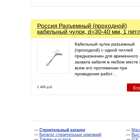
Россия Разъемный (проходной)
кабельный чулок, d=30-40 мм, 1 пет
Кабельный чулок разъемный
(проходной) с одной петлей
предназначен для временного
захвата кабеля в любом месте 
всем его протяжении при
проведении работ…
2 400 руб
Куп
—
Строительный каталог
—
Маг
—
Каталог строительных компаний
—
Выс
—
Товары и услуги
—
ГОС