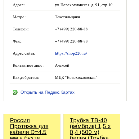
Адрес:
ул. Новохохловская, д. 91, стр 10
Метро:
Текстильщики
Телефон:
+7 (499) 220-88-88
Факс:
+7 (499) 220-88-88
Адрес сайта:
https://shop220.ru/
Контактное лицо:
Алексей
Как добраться:
МЦК "Новохохловская"
Открыть на Яндекс.Картах
Россия
Трубка ТВ-40
Протяжка для
(кембрик) 1,5 х
кабеля D=4.5
0,4 (500 м)
мм в бухте
белая (Трубка