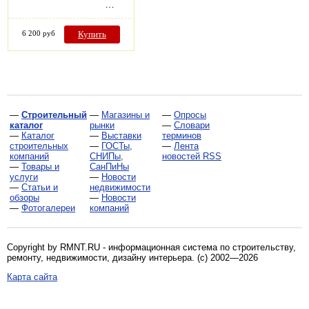
…
6 200 руб
Купить
—
Строительный
—
Магазины и
—
Опросы
каталог
рынки
—
Словари
—
Каталог
—
Выставки
терминов
строительных
—
ГОСТы,
—
Лента
компаний
СНИПы,
новостей RSS
—
Товары и
СанПиНы
услуги
—
Новости
—
Статьи и
недвижимости
обзоры
—
Новости
—
Фотогалереи
компаний
Copyright by RMNT.RU - информационная система по
строительству,
ремонту, недвижимости, дизайну интерьера
. (c) 2002—2026
Карта сайта