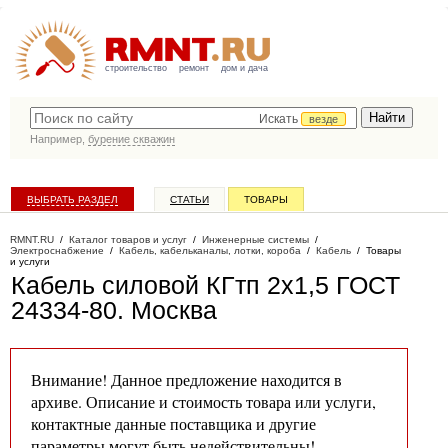
строительство
ремонт
дом и дача
Искать
везде
Например,
бурение скважин
ВЫБРАТЬ РАЗДЕЛ
СТАТЬИ
ТОВАРЫ
КАТАЛОГ КОМПАНИЙ
RMNT.RU
/
Каталог товаров и услуг
/
Инженерные системы
/
Электроснабжение
/
Кабель, кабельканалы, лотки, короба
/
Кабель
/
Товары
и услуги
Кабель силовой КГтп 2х1,5 ГОСТ
24334-80
. Москва
Внимание! Данное предложение находится в
архиве. Описание и стоимость товара или услуги,
контактные данные поставщика и другие
параметры могут быть недействительны!