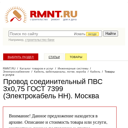
строительство
ремонт
дом и дача
Искать
везде
Например,
строительство бани
ВЫБРАТЬ РАЗДЕЛ
СТАТЬИ
ТОВАРЫ
КАТАЛОГ КОМПАНИЙ
RMNT.RU
/
Каталог товаров и услуг
/
Инженерные системы
/
Электроснабжение
/
Кабель, кабельканалы, лотки, короба
/
Кабель
/
Товары
и услуги
Провод соединительный ПВС
3х0,75 ГОСТ 7399
(Электрокабель НН)
. Москва
Внимание! Данное предложение находится в
архиве. Описание и стоимость товара или услуги,