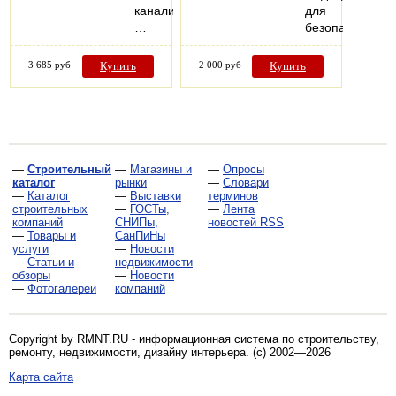
канализации,
для
…
безопасной…
3 685 руб
Купить
2 000 руб
Купить
—
Строительный
—
Магазины и
—
Опросы
каталог
рынки
—
Словари
—
Каталог
—
Выставки
терминов
строительных
—
ГОСТы,
—
Лента
компаний
СНИПы,
новостей RSS
—
Товары и
СанПиНы
услуги
—
Новости
—
Статьи и
недвижимости
обзоры
—
Новости
—
Фотогалереи
компаний
Copyright by RMNT.RU - информационная система по
строительству,
ремонту, недвижимости, дизайну интерьера
. (c) 2002—2026
Карта сайта