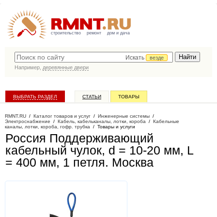
строительство
ремонт
дом и дача
Искать
везде
Например,
деревянные двери
ВЫБРАТЬ РАЗДЕЛ
СТАТЬИ
ТОВАРЫ
КАТАЛОГ КОМПАНИЙ
RMNT.RU
/
Каталог товаров и услуг
/
Инженерные системы
/
Электроснабжение
/
Кабель, кабельканалы, лотки, короба
/
Кабельные
каналы, лотки, короба, гофр. трубка
/
Товары и услуги
Россия Поддерживающий
кабельный чулок, d = 10-20 мм, L
= 400 мм, 1 петля
. Москва