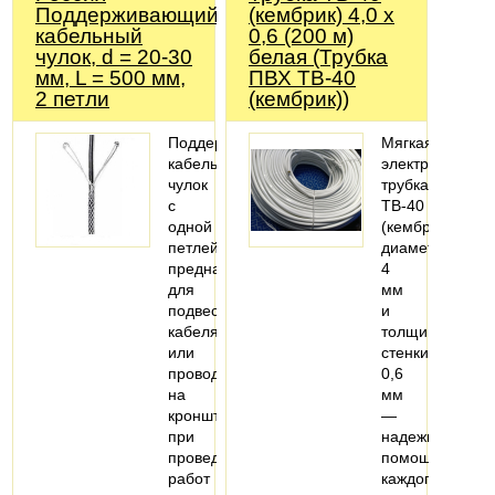
Поддерживающий
(кембрик) 4,0 х
кабельный
0,6 (200 м)
чулок, d = 20-30
белая (Трубка
мм, L = 500 мм,
ПВХ ТВ-40
2 петли
(кембрик))
Поддерживающий
Мягкая
кабельный
электроизоляц
чулок
трубка
с
ТВ-40
одной
(кембрик),
петлей
диаметром
предназначен
4
для
мм
подвеса
и
кабеля
толщиной
или
стенки
провода
0,6
на
мм
кронштейны
—
при
надежный
проведении
помощник
работ
каждого