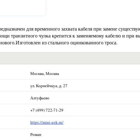
едназначен для временного захвата кабеля при замене существ
ощи транзитного чулка крепится к заменяемому кабелю и при в
нового.Изготовлен из стального оцинкованного троса.
Москва, Москва
ул. Корнейчкуа, д. 27
Алтуфьево
+7 (499) 722-71-29
https://mini-uzk.ru/
Роман