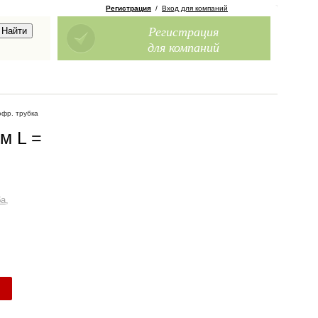
Регистрация
/
Вход для компаний
Регистрация
для компаний
офр. трубка
м L =
а,