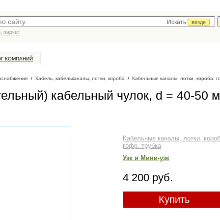
Искать
везде
р,
паркет
ОГ КОМПАНИЙ
оснабжение
/
Кабель, кабельканалы, лотки, короба
/
Кабельные каналы, лотки, короба, г
ельный) кабельный чулок, d = 40-50 м
Кабельные каналы, лотки, короб
гофр. трубка
Узк и Мини-узк
4 200 руб.
Купить