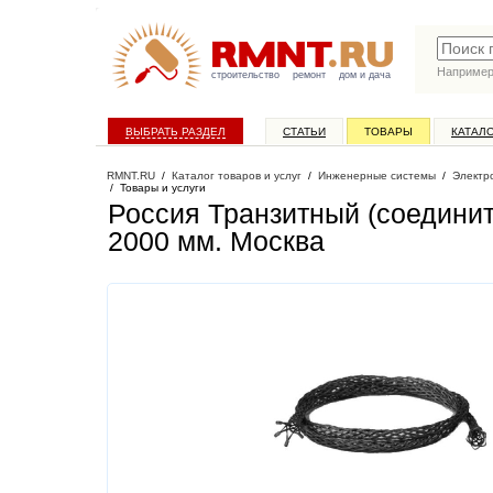
Наприме
строительство
ремонт
дом и дача
ВЫБРАТЬ РАЗДЕЛ
СТАТЬИ
ТОВАРЫ
КАТАЛ
RMNT.RU
/
Каталог товаров и услуг
/
Инженерные системы
/
Электр
/
Товары и услуги
Россия Транзитный (соединит
2000 мм
. Москва