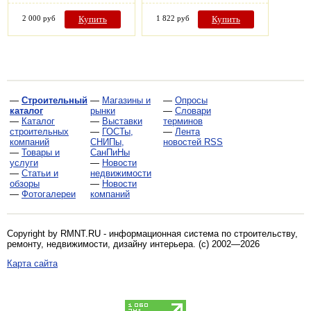
2 000 руб
Купить
1 822 руб
Купить
—
Строительный
—
Магазины и
—
Опросы
каталог
рынки
—
Словари
—
Каталог
—
Выставки
терминов
строительных
—
ГОСТы,
—
Лента
компаний
СНИПы,
новостей RSS
—
Товары и
СанПиНы
услуги
—
Новости
—
Статьи и
недвижимости
обзоры
—
Новости
—
Фотогалереи
компаний
Copyright by RMNT.RU - информационная система по
строительству,
ремонту, недвижимости, дизайну интерьера
. (c) 2002—2026
Карта сайта