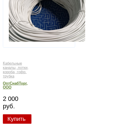
Кабельные
каналы, лотки,
короба, гофр.
трубка
ОптСнабТорг,
ООО
2 000
руб.
Купить