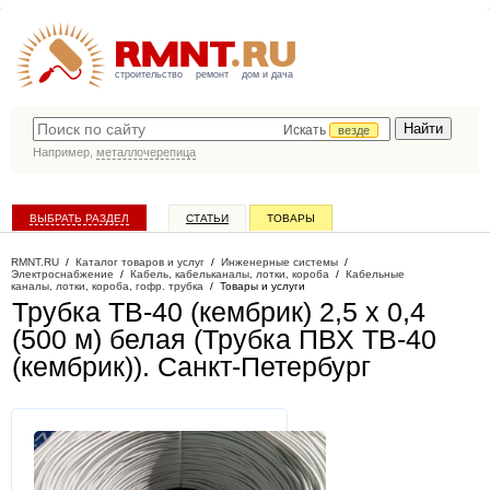
строительство
ремонт
дом и дача
Искать
везде
Например,
металлочерепица
ВЫБРАТЬ РАЗДЕЛ
СТАТЬИ
ТОВАРЫ
КАТАЛОГ КОМПАНИЙ
RMNT.RU
/
Каталог товаров и услуг
/
Инженерные системы
/
Электроснабжение
/
Кабель, кабельканалы, лотки, короба
/
Кабельные
каналы, лотки, короба, гофр. трубка
/
Товары и услуги
Трубка ТВ-40 (кембрик) 2,5 х 0,4
(500 м) белая (Трубка ПВХ ТВ-40
(кембрик))
. Санкт-Петербург