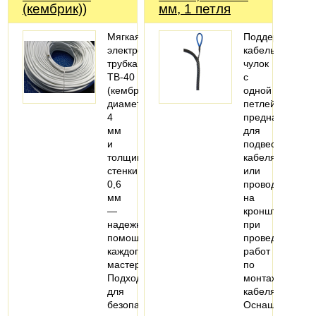
(кембрик))
мм, 1 петля
Мягкая
Поддерживаю
электроизоляционная
кабельный
трубка
чулок
ТВ-40
с
(кембрик),
одной
диаметром
петлей
4
предназначен
мм
для
и
подвеса
толщиной
кабеля
стенки
или
0,6
провода
мм
на
—
кронштейны
надежный
при
помощник
проведении
каждого
работ
мастера!
по
Подходит
монтажу
для
кабеля.
безопасной…
Оснащен…