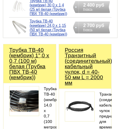
Трубка ТВ-40
2 400 руб
(кембрик) 30,0 х 1,4
(25 м) белая (Трубка
Купить
ПВХ ТВ-40 (кембрик))
Трубка ТВ-40
2 700 руб
(кембрик) 24,0 х 1,15
(50 м) белая (Трубка
Купить
ПВХ ТВ-40 (кембрик))
Трубка ТВ-40
Россия
(кембрик) 1",0 х
Транзитный
0,7 (100 м)
(соединительный)
белая (Трубка
кабельный
ПВХ ТВ-40
чулок, d = 40-
(кембрик))
50 мм L = 2000
мм
Трубка
ТВ-40
Транзитный
(кембрик)
(соединительн
14,0
кабельный
х
чулок
0,7
предназначен
(100
для
метров)
временного