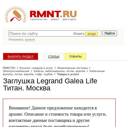
строительство
ремонт
дом и дача
Искать
везде
Например,
кровля
ВЫБРАТЬ РАЗДЕЛ
СТАТЬИ
ТОВАРЫ
КАТАЛОГ КОМПАНИЙ
RMNT.RU
/
Каталог товаров и услуг
/
Инженерные системы
/
Электроснабжение
/
Кабель, кабельканалы, лотки, короба
/
Кабельные
каналы, лотки, короба, гофр. трубка
/
Товары и услуги
Заглушка Legrand Galea Life
Титан
. Москва
Внимание! Данное предложение находится в
архиве. Описание и стоимость товара или услуги,
контактные данные поставщика и другие
параметры могут быть недействительны!