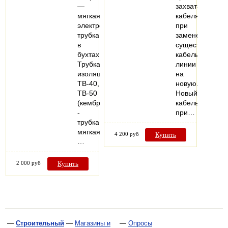
—
захвата
мягкая
кабеля
электроизоляционная
при
трубка
замене
в
существующей
бухтах.
кабельной
Трубка
линии
изоляционная
на
ТВ-40,
новую.
ТВ-50
Новый
(кембрик)
кабель
-
при…
трубка
мягкая,
4 200 руб
Купить
…
2 000 руб
Купить
—
Строительный
—
Магазины и
—
Опросы