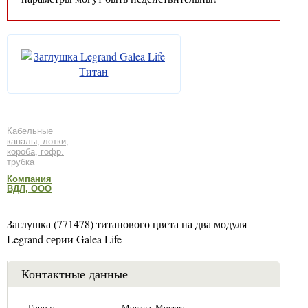
Кабельные
каналы, лотки,
короба, гофр.
трубка
Компания
ВДЛ, ООО
Заглушка (771478) титанового цвета на два модуля
Legrand серии Galea Life
Контактные данные
Город:
Москва, Москва