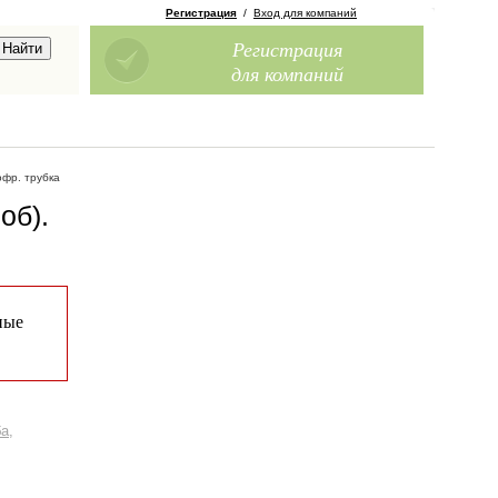
Регистрация
/
Вход для компаний
Регистрация
для компаний
офр. трубка
об)
.
ные
а,