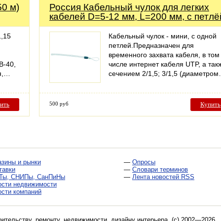
50 м)
Россия Кабельный чулок для легких
кабелей D=5-12 мм, L=200 мм, с петлё
1,15
Кабельный чулок - мини, с одной
петлей.Предназначен для
временного захвата кабеля, в том
В-40,
числе интернет кабеля UTP, а так
ая,…
сечением 2/1,5; 3/1,5 (диаметро
ить
500 руб
Купить
азины и рынки
—
Опросы
тавки
—
Словари терминов
Ты, СНИПы, СанПиНы
—
Лента новостей RSS
ости недвижимости
ости компаний
оительству, ремонту, недвижимости, дизайну интерьера
. (c) 2002—2026