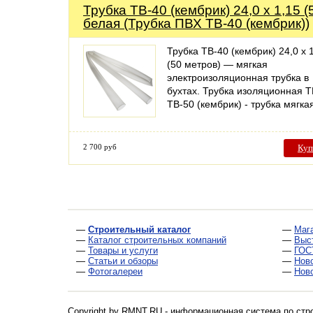
Трубка ТВ-40 (кембрик) 24,0 х 1,15 (
белая (Трубка ПВХ ТВ-40 (кембрик))
Трубка ТВ-40 (кембрик) 24,0 х 
(50 метров) — мягкая
электроизоляционная трубка в
бухтах. Трубка изоляционная Т
ТВ-50 (кембрик) - трубка мягк
2 700 руб
Куп
—
Строительный каталог
—
Маг
—
Каталог строительных компаний
—
Выс
—
Товары и услуги
—
ГОС
—
Статьи и обзоры
—
Нов
—
Фотогалереи
—
Нов
Copyright by RMNT.RU - информационная система по
стр