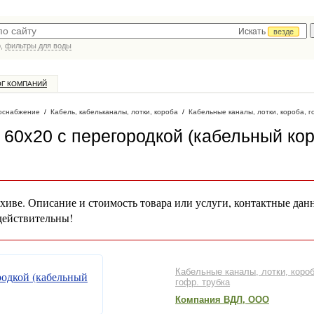
Искать
везде
р,
фильтры для воды
ОГ КОМПАНИЙ
оснабжение
/
Кабель, кабельканалы, лотки, короба
/
Кабельные каналы, лотки, короба, г
 60х20 с перегородкой (кабельный кор
хиве. Описание и стоимость товара или услуги, контактные дан
действительны!
Кабельные каналы, лотки, короб
гофр. трубка
Компания ВДЛ, ООО