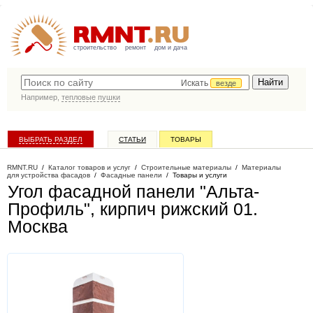
строительство
ремонт
дом и дача
Искать
везде
Например,
тепловые пушки
ВЫБРАТЬ РАЗДЕЛ
СТАТЬИ
ТОВАРЫ
КАТАЛОГ КОМПАНИЙ
RMNT.RU
/
Каталог товаров и услуг
/
Строительные материалы
/
Материалы
для устройства фасадов
/
Фасадные панели
/
Товары и услуги
Угол фасадной панели "Альта-
Профиль", кирпич рижский 01
.
Москва