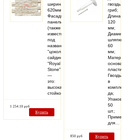
ширина:
гвоздь
620мм
гриб;
Фасадные
Длина
панели
120
(также
мм;
известны
Диаметр
под
шляпки
названием
60
"цокольный
мм;
сайдинг")
Материал
"Royal
основания
Stone"
пластик;
—
Гвоздь
это:
в
высокая
комплекте
стойкость…
да;
Упаковка
50
1 254.10 руб
шт.;
Купить
Применение
для…
850 руб
Купить