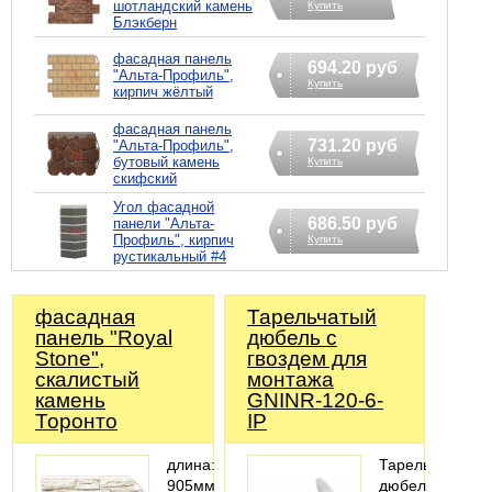
шотландский камень
Купить
Блэкберн
фасадная панель
694.20 руб
"Альта-Профиль",
Купить
кирпич жёлтый
фасадная панель
731.20 руб
"Альта-Профиль",
бутовый камень
Купить
скифский
Угол фасадной
686.50 руб
панели "Альта-
Профиль", кирпич
Купить
рустикальный #4
фасадная
Тарельчатый
панель "Royal
дюбель с
Stone",
гвоздем для
скалистый
монтажа
камень
GNINR-120-6-
Торонто
IP
длина:
Тарельчатый
905мм;
дюбель