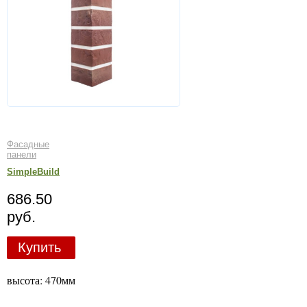
Фасадные
панели
SimpleBuild
686.50
руб.
Купить
высота: 470мм