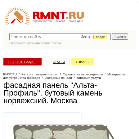
строительство
ремонт
дом и дача
Искать
везде
Например,
керамическая плитка
ВЫБРАТЬ РАЗДЕЛ
СТАТЬИ
ТОВАРЫ
КАТАЛОГ КОМПАНИЙ
RMNT.RU
/
Каталог товаров и услуг
/
Строительные материалы
/
Материалы
для устройства фасадов
/
Фасадные панели
/
Товары и услуги
фасадная панель "Альта-
Профиль", бутовый камень
норвежский
. Москва