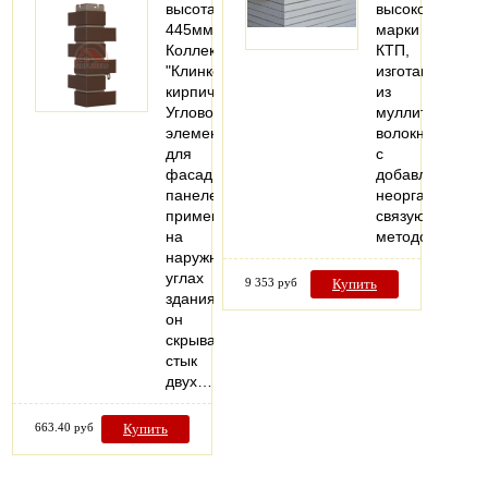
высота:
высокотемпера
445мм
марки
Коллекция
КТП,
"Клинкерный
изготавливают
кирпич".
из
Угловой
муллитокремне
элемент
волокна
для
с
фасадных
добавлением
панелей
неорганическог
применяется
связующего
на
методом…
наружных
углах
9 353 руб
Купить
здания,
он
скрывает
стык
двух…
663.40 руб
Купить