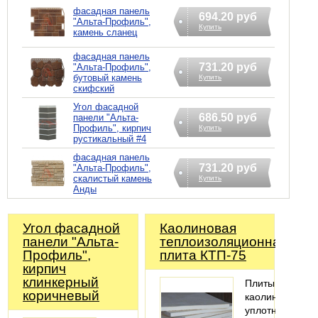
фасадная панель
694.20 руб
"Альта-Профиль",
Купить
камень сланец
фасадная панель
731.20 руб
"Альта-Профиль",
бутовый камень
Купить
скифский
Угол фасадной
686.50 руб
панели "Альта-
Профиль", кирпич
Купить
рустикальный #4
фасадная панель
731.20 руб
"Альта-Профиль",
скалистый камень
Купить
Анды
Угол фасадной
Каолиновая
панели "Альта-
теплоизоляционная
Профиль",
плита КТП-75
кирпич
клинкерный
Плиты
коричневый
каолиновые
уплотненные