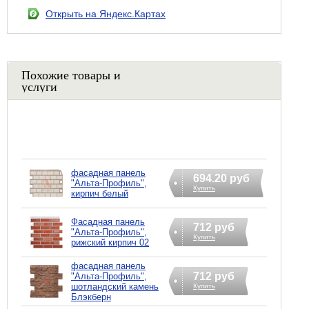
Открыть на Яндекс.Картах
Похожие товары и
услуги
фасадная панель
694.20 руб
"Альта-Профиль",
Купить
кирпич белый
Фасадная панель
712 руб
"Альта-Профиль",
Купить
рижский кирпич 02
фасадная панель
712 руб
"Альта-Профиль",
шотландский камень
Купить
Блэкберн