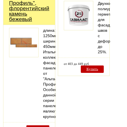
Профиль",
Двухкомпонент
флорентийский
полиуретановы
камень
герметик
бежевый
для
фасадных
длина:
швов
1250мм;
с
ширина:
деформацией
450мм
до
Итальянская
25%.
коллекция
фасадных
от 403 до 449 руб
панелей
Купить
от
"Альта-
Профиль".
Особенностью
данной
серии
панелей
являются
крупноформатные…