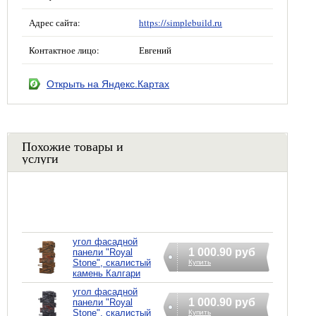
Адрес сайта:
https://simplebuild.ru
Контактное лицо:
Евгений
Открыть на Яндекс.Картах
Похожие товары и
услуги
угол фасадной
1 000.90 руб
панели "Royal
Stone", скалистый
Купить
камень Калгари
угол фасадной
1 000.90 руб
панели "Royal
Stone", скалистый
Купить