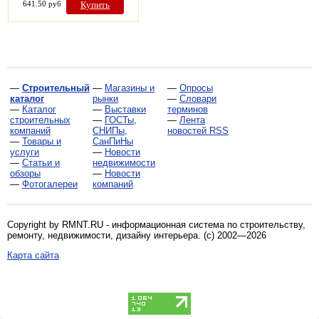
641.50 руб
Купить
—
Строительный
—
Магазины и
—
Опросы
каталог
рынки
—
Словари
—
Каталог
—
Выставки
терминов
строительных
—
ГОСТы,
—
Лента
компаний
СНИПы,
новостей RSS
—
Товары и
СанПиНы
услуги
—
Новости
—
Статьи и
недвижимости
обзоры
—
Новости
—
Фотогалереи
компаний
Copyright by RMNT.RU - информационная система по
строительству,
ремонту, недвижимости, дизайну интерьера
. (c) 2002—2026
Карта сайта