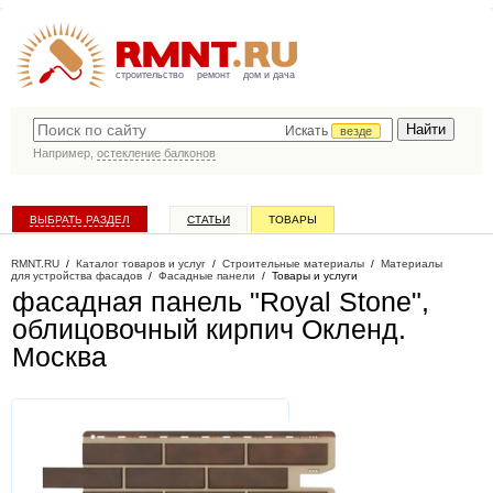
строительство
ремонт
дом и дача
Искать
везде
Например,
остекление балконов
ВЫБРАТЬ РАЗДЕЛ
СТАТЬИ
ТОВАРЫ
КАТАЛОГ КОМПАНИЙ
RMNT.RU
/
Каталог товаров и услуг
/
Строительные материалы
/
Материалы
для устройства фасадов
/
Фасадные панели
/
Товары и услуги
фасадная панель "Royal Stone",
облицовочный кирпич Окленд
.
Москва