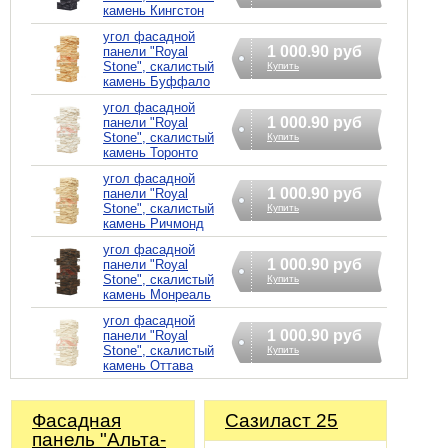
камень Кингстон
угол фасадной
1 000.90 руб
панели "Royal
Stone", скалистый
Купить
камень Буффало
угол фасадной
1 000.90 руб
панели "Royal
Stone", скалистый
Купить
камень Торонто
угол фасадной
1 000.90 руб
панели "Royal
Stone", скалистый
Купить
камень Ричмонд
угол фасадной
1 000.90 руб
панели "Royal
Stone", скалистый
Купить
камень Монреаль
угол фасадной
1 000.90 руб
панели "Royal
Stone", скалистый
Купить
камень Оттава
Фасадная
Сазиласт 25
панель "Альта-