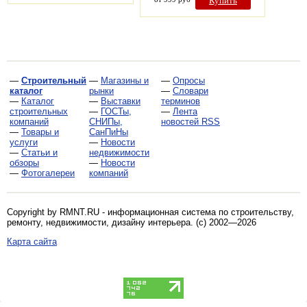
Купить
—
Строительный
—
Магазины и
—
Опросы
каталог
рынки
—
Словари
—
Каталог
—
Выставки
терминов
строительных
—
ГОСТы,
—
Лента
компаний
СНИПы,
новостей RSS
—
Товары и
СанПиНы
услуги
—
Новости
—
Статьи и
недвижимости
обзоры
—
Новости
—
Фотогалереи
компаний
Copyright by RMNT.RU - информационная система по
строительству,
ремонту, недвижимости, дизайну интерьера
. (c) 2002—2026
Карта сайта