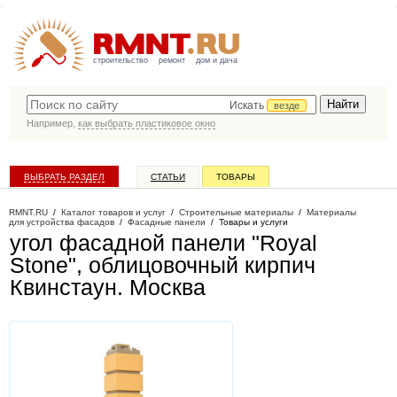
строительство
ремонт
дом и дача
Искать
везде
Например,
как выбрать пластиковое окно
ВЫБРАТЬ РАЗДЕЛ
СТАТЬИ
ТОВАРЫ
КАТАЛОГ КОМПАНИЙ
RMNT.RU
/
Каталог товаров и услуг
/
Строительные материалы
/
Материалы
для устройства фасадов
/
Фасадные панели
/
Товары и услуги
угол фасадной панели "Royal
Stone", облицовочный кирпич
Квинстаун
. Москва