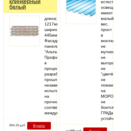
клинкерный
естественное
белый
освещение
имеет
длина:
малый
1217мм;
вес,
ширина:
прост
445мм
в
Фасадные
монтаже
панели
не
"Альта-
мутнеет,
Профиль"
не
в
выгорает,
процессе
не
разработки
"цветёт"
прошли
не
независимые
ломается
испытания
на
на
МОРОЗе,
прочность
не
соответствуют
боится
международным…
ГРАДа!
устойчив…
694.20 руб
Купить
от 999 руб