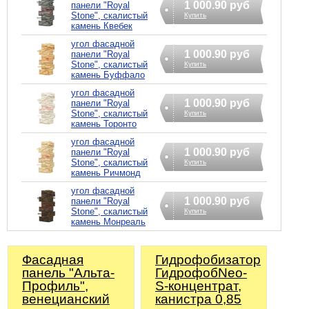
1 000.90 руб
панели "Royal
Stone", скалистый
Купить
камень Квебек
угол фасадной
1 000.90 руб
панели "Royal
Stone", скалистый
Купить
камень Буффало
угол фасадной
1 000.90 руб
панели "Royal
Stone", скалистый
Купить
камень Торонто
угол фасадной
1 000.90 руб
панели "Royal
Stone", скалистый
Купить
камень Ричмонд
угол фасадной
1 000.90 руб
панели "Royal
Stone", скалистый
Купить
камень Монреаль
Фасадная
Гидрофобизатор
панель "Альта-
ГидрофобNeo-
Профиль",
S-концентрат,
венецианский
канистра 0,85