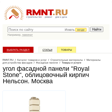
строительство
ремонт
дом и дача
Искать
везде
Например,
ламинат
ВЫБРАТЬ РАЗДЕЛ
СТАТЬИ
ТОВАРЫ
КАТАЛОГ КОМПАНИЙ
RMNT.RU
/
Каталог товаров и услуг
/
Строительные материалы
/
Материалы
для устройства фасадов
/
Фасадные панели
/
Товары и услуги
угол фасадной панели "Royal
Stone", облицовочный кирпич
Нельсон
. Москва