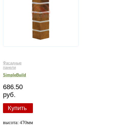
Фасадные
панели
SimpleBuild
686.50
руб.
Купить
высота: 470мм