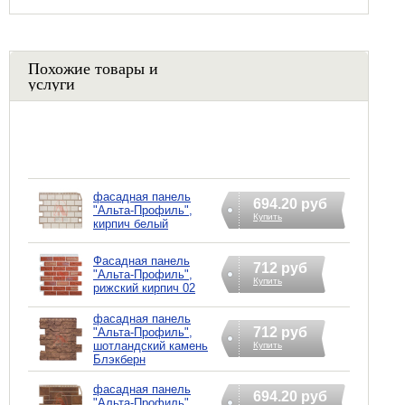
Похожие товары и
услуги
фасадная панель
694.20 руб
"Альта-Профиль",
Купить
кирпич белый
Фасадная панель
712 руб
"Альта-Профиль",
Купить
рижский кирпич 02
фасадная панель
712 руб
"Альта-Профиль",
шотландский камень
Купить
Блэкберн
фасадная панель
694.20 руб
"Альта-Профиль",