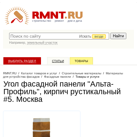
строительство
ремонт
дом и дача
Искать
везде
Например,
земельный участок
ВЫБРАТЬ РАЗДЕЛ
СТАТЬИ
ТОВАРЫ
КАТАЛОГ КОМПАНИЙ
RMNT.RU
/
Каталог товаров и услуг
/
Строительные материалы
/
Материалы
для устройства фасадов
/
Фасадные панели
/
Товары и услуги
Угол фасадной панели "Альта-
Профиль", кирпич рустикальный
#5
. Москва