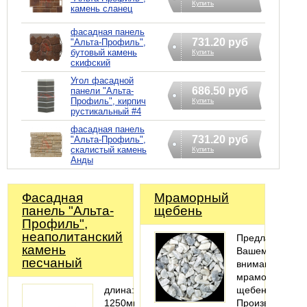
Купить
камень сланец
фасадная панель
731.20 руб
"Альта-Профиль",
бутовый камень
Купить
скифский
Угол фасадной
686.50 руб
панели "Альта-
Профиль", кирпич
Купить
рустикальный #4
фасадная панель
731.20 руб
"Альта-Профиль",
скалистый камень
Купить
Анды
Фасадная
Мраморный
панель "Альта-
щебень
Профиль",
неаполитанский
Предлагаем
камень
Вашему
песчаный
вниманию
мраморный
длина:
щебень.
1250мм;
Производствен