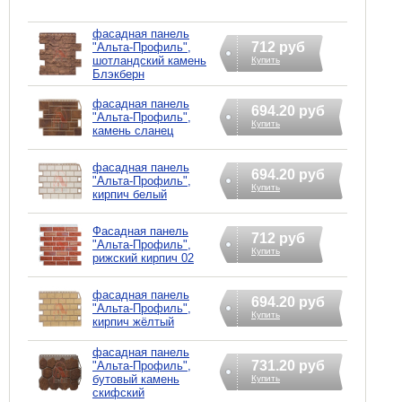
фасадная панель
712 руб
"Альта-Профиль",
шотландский камень
Купить
Блэкберн
фасадная панель
694.20 руб
"Альта-Профиль",
Купить
камень сланец
фасадная панель
694.20 руб
"Альта-Профиль",
Купить
кирпич белый
Фасадная панель
712 руб
"Альта-Профиль",
Купить
рижский кирпич 02
фасадная панель
694.20 руб
"Альта-Профиль",
Купить
кирпич жёлтый
фасадная панель
731.20 руб
"Альта-Профиль",
бутовый камень
Купить
скифский