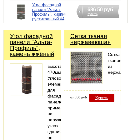
Угол фасадной
686.50 руб
панели "Альта-
Профиль", кирпич
Купить
рустикальный #4
Угол фасадной
Сетка тканая
панели "Альта-
нержавеющая
Профиль",
камень жжёный
Сетка
тканая
высота:
из
470мм
нержавейки
Угловой
элемент
для
фасадных
от 500 руб
Купить
панелей
применяется
на
наружных
углах
здания,
он