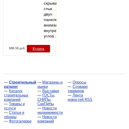
скрывает
стык
двух
панелей.Обратите
внимание:
внутренних
углов…
686.50 руб
Купить
—
Строительный
—
Магазины и
—
Опросы
каталог
рынки
—
Словари
—
Каталог
—
Выставки
терминов
строительных
—
ГОСТы,
—
Лента
компаний
СНИПы,
новостей RSS
—
Товары и
СанПиНы
услуги
—
Новости
—
Статьи и
недвижимости
обзоры
—
Новости
—
Фотогалереи
компаний