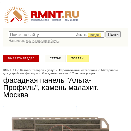
строительство
ремонт
дом и дача
Искать
везде
Например,
дом из клееного бруса
ВЫБРАТЬ РАЗДЕЛ
СТАТЬИ
ТОВАРЫ
КАТАЛОГ КОМПАНИЙ
RMNT.RU
/
Каталог товаров и услуг
/
Строительные материалы
/
Материалы
для устройства фасадов
/
Фасадные панели
/
Товары и услуги
фасадная панель "Альта-
Профиль", камень малахит
.
Москва