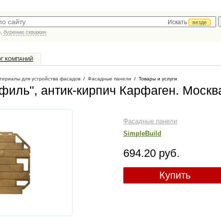
Искать
везде
р,
бурение скважин
ОГ КОМПАНИЙ
териалы для устройства фасадов
/
Фасадные панели
/
Товары и услуги
филь", антик-кирпич Карфаген
. Москв
Фасадные панели
SimpleBuild
694.20 руб.
Купить