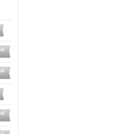
уб
уб
уб