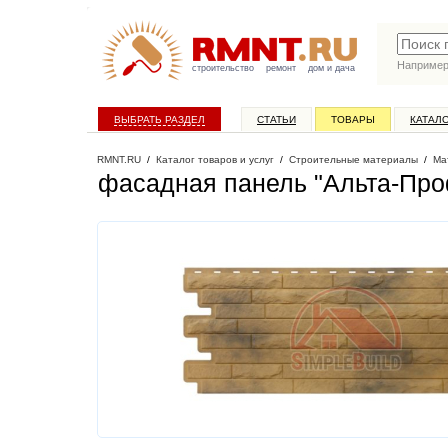
Наприме
строительство
ремонт
дом и дача
ВЫБРАТЬ РАЗДЕЛ
СТАТЬИ
ТОВАРЫ
КАТАЛ
RMNT.RU
/
Каталог товаров и услуг
/
Строительные материалы
/
Ма
фасадная панель "Альта-Про