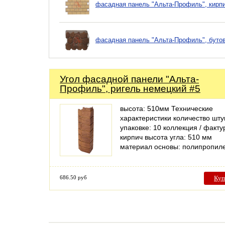
фасадная панель "Альта-Профиль", кирп
фасадная панель "Альта-Профиль", буто
Угол фасадной панели "Альта-
Профиль", ригель немецкий #5
высота: 510мм Технические
характеристики количество шту
упаковке: 10 коллекция / факту
кирпич высота угла: 510 мм
материал основы: полипропил
686.50 руб
Куп