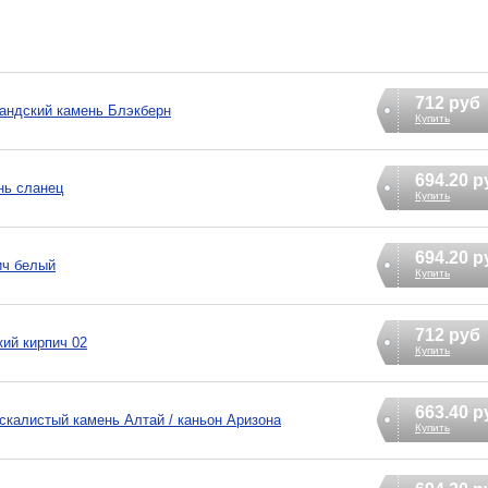
712 руб
андский камень Блэкберн
Купить
694.20 р
нь сланец
Купить
694.20 р
ич белый
Купить
712 руб
ий кирпич 02
Купить
663.40 р
скалистый камень Алтай / каньон Аризона
Купить