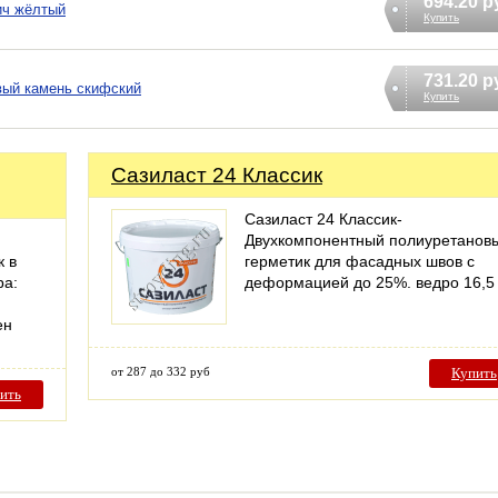
694.20 р
ич жёлтый
Купить
731.20 р
вый камень скифский
Купить
Сазиласт 24 Классик
Сазиласт 24 Классик-
Двухкомпонентный полиуретанов
к в
герметик для фасадных швов с
ра:
деформацией до 25%. ведро 16,5 к
ен
от 287 до 332 руб
Купить
ить