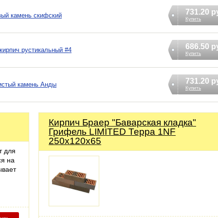
731.20 р
вый камень скифский
Купить
686.50 р
кирпич рустикальный #4
Купить
731.20 р
истый камень Анды
Купить
Кирпич Браер "Баварская кладка"
Грифель LIMITED Терра 1NF
250х120х65
т для
я на
ывает