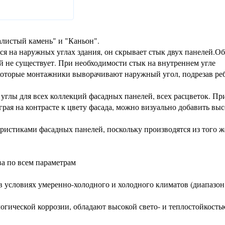
листый камень" и "Каньон".
ся на наружных углах здания, он скрывает стык двух панелей.О
й не существует. При необходимости стык на внутреннем угле
которые монтажники выворачивают наружный угол, подрезав ре
глы для всех коллекций фасадных панелей, всех расцветок. Пр
играя на контрасте к цвету фасада, можно визуально добавить вы
истиками фасадных панелей, поскольку производятся из того ж
а по всем параметрам
т в условиях умеренно-холодного и холодного климатов (диапазон
гической коррозии, обладают высокой свето- и теплостойкость