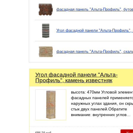
фасадная панель "Альта-Профиль", буто
Угол фасадной панели "Альта-Профиль", 
фасадная панель "Альта-Профиль", скал
Угол фасадной панели "Альта-
Профиль", камень известняк
высота: 470мм Угловой элемен
фасадных панелей применяетс
наружных углах здания, он скр
стык двух панелей.Обратите
внимание: внутренних углов…
686.50 руб