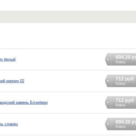
694.20 р
ич белый
Купить
712 руб
ий кирпич 02
Купить
712 руб
андский камень Блэкберн
Купить
694.20 р
нь сланец
Купить