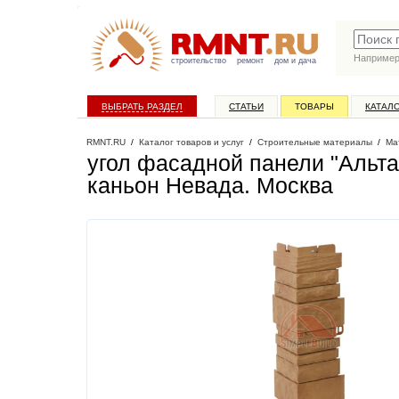
Наприме
строительство
ремонт
дом и дача
ВЫБРАТЬ РАЗДЕЛ
СТАТЬИ
ТОВАРЫ
КАТАЛ
RMNT.RU
/
Каталог товаров и услуг
/
Строительные материалы
/
Ма
угол фасадной панели "Альта
каньон Невада
. Москва