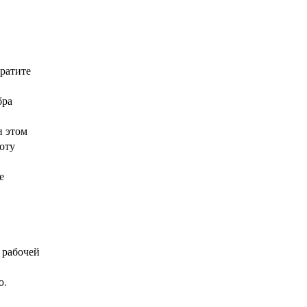
братите
бра
и этом
соту
е
 рабочей
ю.