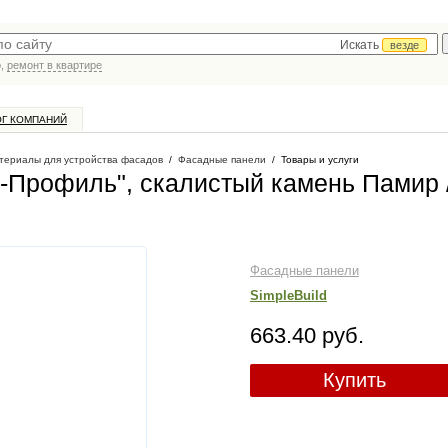
Искать
везде
р,
ремонт в квартире
ОГ КОМПАНИЙ
териалы для устройства фасадов
/
Фасадные панели
/
Товары и услуги
-Профиль", скалистый камень Памир 
Фасадные панели
SimpleBuild
663.40 руб.
Купить