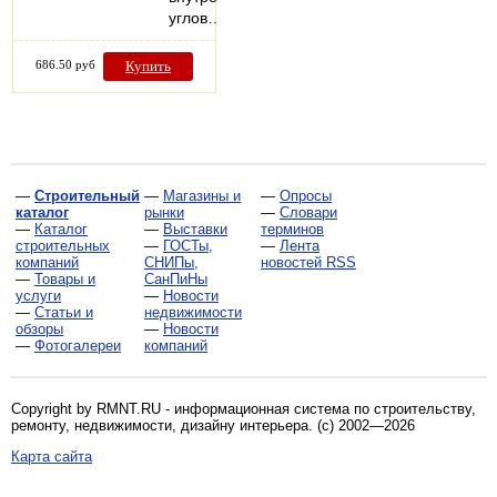
углов…
686.50 руб
Купить
—
Строительный
—
Магазины и
—
Опросы
каталог
рынки
—
Словари
—
Каталог
—
Выставки
терминов
строительных
—
ГОСТы,
—
Лента
компаний
СНИПы,
новостей RSS
—
Товары и
СанПиНы
услуги
—
Новости
—
Статьи и
недвижимости
обзоры
—
Новости
—
Фотогалереи
компаний
Copyright by RMNT.RU - информационная система по
строительству,
ремонту, недвижимости, дизайну интерьера
. (c) 2002—2026
Карта сайта