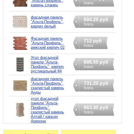
"Альта-Профиль",
Купить
камень сланец
фасадная панель
694.20 руб
"Альта-Профиль",
Купить
кирпич белый
Фасадная панель
712 руб
"Альта-Профиль",
Купить
рижский кирпич 02
Угол фасадной
686.50 руб
панели "Альта-
Профиль", кирпич
Купить
рустикальный #4
фасадная панель
731.20 руб
"Альта-Профиль",
скалистый камень
Купить
Анды
угол фасадной
панели "Альта-
663.40 руб
Профиль",
скалистый камень
Купить
Алтай / каньон
Аризона