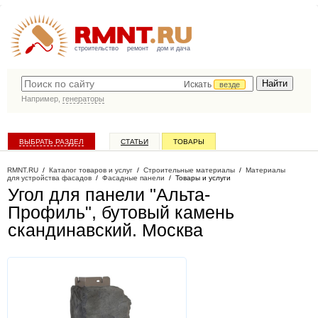
строительство
ремонт
дом и дача
Искать
везде
Например,
генераторы
ВЫБРАТЬ РАЗДЕЛ
СТАТЬИ
ТОВАРЫ
КАТАЛОГ КОМПАНИЙ
RMNT.RU
/
Каталог товаров и услуг
/
Строительные материалы
/
Материалы
для устройства фасадов
/
Фасадные панели
/
Товары и услуги
Угол для панели "Альта-
Профиль", бутовый камень
скандинавский
. Москва