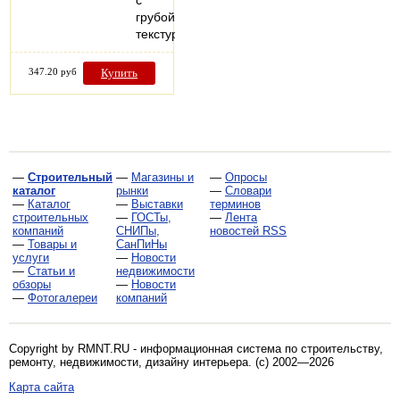
грубой
текстурой…
347.20 руб
Купить
—
Строительный
—
Магазины и
—
Опросы
каталог
рынки
—
Словари
—
Каталог
—
Выставки
терминов
строительных
—
ГОСТы,
—
Лента
компаний
СНИПы,
новостей RSS
—
Товары и
СанПиНы
услуги
—
Новости
—
Статьи и
недвижимости
обзоры
—
Новости
—
Фотогалереи
компаний
Copyright by RMNT.RU - информационная система по
строительству,
ремонту, недвижимости, дизайну интерьера
. (c) 2002—2026
Карта сайта