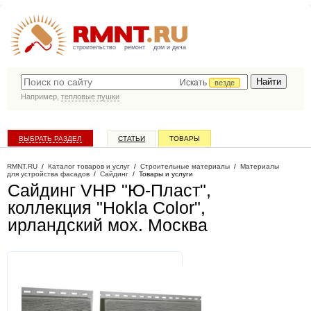
строительство
ремонт
дом и дача
Искать
везде
Например,
тепловые пушки
ВЫБРАТЬ РАЗДЕЛ
СТАТЬИ
ТОВАРЫ
КАТАЛОГ КОМПАНИЙ
RMNT.RU
/
Каталог товаров и услуг
/
Строительные материалы
/
Материалы
для устройства фасадов
/
Сайдинг
/
Товары и услуги
Сайдинг VHP "Ю-Пласт",
коллекция "Hokla Color",
ирландский мох
. Москва