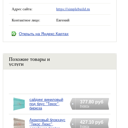
Адрес сайта:
https://simplebuild.ru
Контактное лицо:
Евгений
Открыть на Яндекс.Картах
Похожие товары и
услуги
сайдинг виниловый
377.80 руб
под брус "Текос",
Купить
бирюза
Акриловый блокхаус
427.10 руб
"Текос Люкс",
Купить