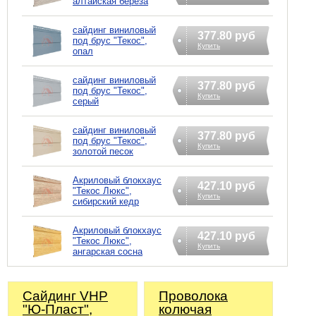
алтайская берёза
сайдинг виниловый
377.80 руб
под брус "Текос",
Купить
опал
сайдинг виниловый
377.80 руб
под брус "Текос",
Купить
серый
сайдинг виниловый
377.80 руб
под брус "Текос",
Купить
золотой песок
Акриловый блокхаус
427.10 руб
"Текос Люкс",
Купить
сибирский кедр
Акриловый блокхаус
427.10 руб
"Текос Люкс",
Купить
ангарская сосна
Сайдинг VHP
Проволока
"Ю-Пласт",
колючая