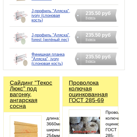
J-профиль "Аляска",
235.50 руб
ivory (слоновая
Купить
кость)
235.50 руб
J-профиль "Аляска",
forest (зелёный лес)
Купить
Финишная планка
235.50 руб
"Аляска", ivory
Купить
(слоновая кость)
Сайдинг "Текос
Проволока
Люкс" под
колючая
вагонку,
оцинкованная
ангарская
ГОСТ 285-69
сосна
Проволока
длина:
колючая
3660мм;
оцинкованная
ширина:
ГОСТ
254мм;
285-