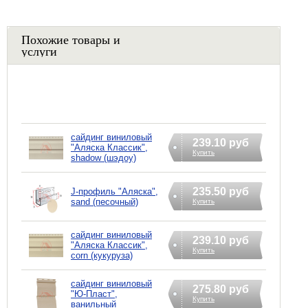
Похожие товары и
услуги
сайдинг виниловый
239.10 руб
"Аляска Классик",
Купить
shadow (шэдоу)
235.50 руб
J-профиль "Аляска",
sand (песочный)
Купить
сайдинг виниловый
239.10 руб
"Аляска Классик",
Купить
corn (кукуруза)
сайдинг виниловый
275.80 руб
"Ю-Пласт",
Купить
ванильный