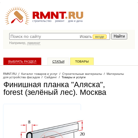
строительство
ремонт
дом и дача
Искать
везде
Например,
ламинат
ВЫБРАТЬ РАЗДЕЛ
СТАТЬИ
ТОВАРЫ
КАТАЛОГ КОМПАНИЙ
RMNT.RU
/
Каталог товаров и услуг
/
Строительные материалы
/
Материалы
для устройства фасадов
/
Сайдинг
/
Товары и услуги
Финишная планка "Аляска",
forest (зелёный лес)
. Москва