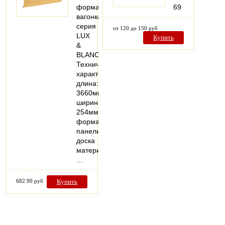
форма:
69
вагонка;
серия
от 120 до 150 руб
LUX
Купить
&
BLANC
Технические
характеристики
длина:
3660мм
ширина:
254мм
форма
панели:
доска
материал:
…
682.90 руб
Купить