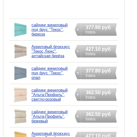
сайдинг виниловый
377.80 руб
под брус "Текос",
Купить
бирюза
Акриловый блокхаус
427.10 руб
"Текос Люкс",
Купить
алтайская берёза
сайдинг виниловый
377.80 руб
под брус "Текос",
Купить
опал
сайдинг виниловый
362.50 руб
"Альта-Профиль",
Купить
светло-розовый
сайдинг виниловый
362.50 руб
"Альта-Профиль",
Купить
бежевый
Акриловый блокхаус
427.10 руб