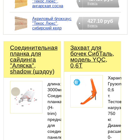
"Текос Люкс",
Купить
ангарская сосна
Акриловый блокхаус
427.10 руб
"Текос Люкс",
Купить
сибирский кедр
Соединительная
Захват для
планка для
бочек СибТаль,
сайдинга
модель YQC,
"Аляска",
0,6Т
shadow (шэдоу)
Характеристики
длина:
Грузоподъемно
3000мм
0,6
Соединительная
т.
планка
Тестовая
(H-
нагрузка:
trim)
750
предназначена
кг.
для
Диаметр
соединения
расширения:
панелей
0-