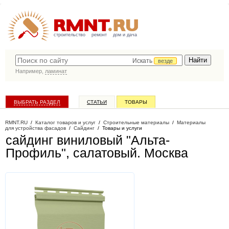
строительство
ремонт
дом и дача
Искать
везде
Например,
ламинат
ВЫБРАТЬ РАЗДЕЛ
СТАТЬИ
ТОВАРЫ
КАТАЛОГ КОМПАНИЙ
RMNT.RU
/
Каталог товаров и услуг
/
Строительные материалы
/
Материалы
для устройства фасадов
/
Сайдинг
/
Товары и услуги
сайдинг виниловый "Альта-
Профиль", салатовый
. Москва