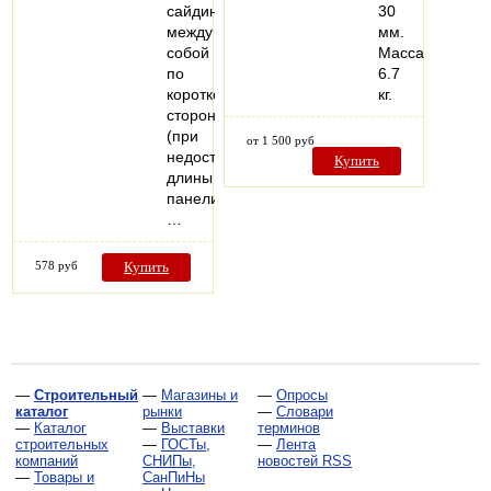
сайдинга
30
между
мм.
собой
Масса:
по
6.7
короткой
кг.
стороне
(при
от 1 500 руб
недостатке
Купить
длины
панели)
…
578 руб
Купить
—
Строительный
—
Магазины и
—
Опросы
каталог
рынки
—
Словари
—
Каталог
—
Выставки
терминов
строительных
—
ГОСТы,
—
Лента
компаний
СНИПы,
новостей RSS
—
Товары и
СанПиНы