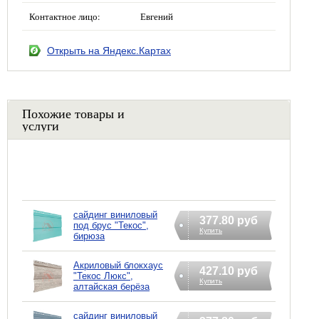
Контактное лицо:
Евгений
Открыть на Яндекс.Картах
Похожие товары и
услуги
сайдинг виниловый
377.80 руб
под брус "Текос",
Купить
бирюза
Акриловый блокхаус
427.10 руб
"Текос Люкс",
Купить
алтайская берёза
сайдинг виниловый