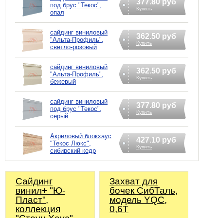
377.80 руб
под брус "Текос",
Купить
опал
сайдинг виниловый
362.50 руб
"Альта-Профиль",
Купить
светло-розовый
сайдинг виниловый
362.50 руб
"Альта-Профиль",
Купить
бежевый
сайдинг виниловый
377.80 руб
под брус "Текос",
Купить
серый
Акриловый блокхаус
427.10 руб
"Текос Люкс",
Купить
сибирский кедр
Сайдинг
Захват для
винил+ "Ю-
бочек СибТаль,
Пласт",
модель YQC,
коллекция
0,6Т