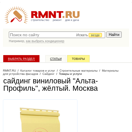
строительство
ремонт
дом и дача
Искать
везде
Например,
как выбрать кондиционер
ВЫБРАТЬ РАЗДЕЛ
СТАТЬИ
ТОВАРЫ
КАТАЛОГ КОМПАНИЙ
RMNT.RU
/
Каталог товаров и услуг
/
Строительные материалы
/
Материалы
для устройства фасадов
/
Сайдинг
/
Товары и услуги
сайдинг виниловый "Альта-
Профиль", жёлтый
. Москва