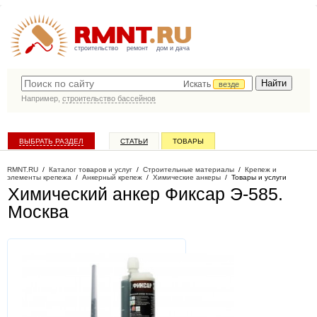
строительство
ремонт
дом и дача
Искать
везде
Например,
строительство бассейнов
ВЫБРАТЬ РАЗДЕЛ
СТАТЬИ
ТОВАРЫ
КАТАЛОГ КОМПАНИЙ
RMNT.RU
/
Каталог товаров и услуг
/
Строительные материалы
/
Крепеж и
элементы крепежа
/
Анкерный крепеж
/
Химические анкеры
/
Товары и услуги
Химический анкер Фиксар Э-585
.
Москва