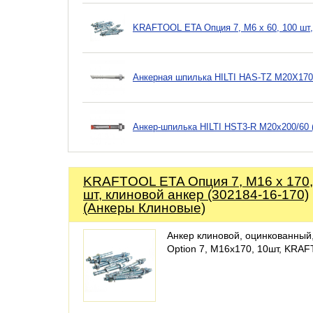
KRAFTOOL ETA Опция 7, М6 х 60, 100 шт, 
Анкерная шпилька HILTI HAS-TZ M20X170
Анкер-шпилька HILTI HST3-R M20x200/60 
KRAFTOOL ETA Опция 7, М16 х 170,
шт, клиновой анкер (302184-16-170)
(Анкеры Клиновые)
Анкер клиновой, оцинкованный
Option 7, М16x170, 10шт, KRA