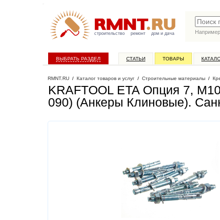
Наприме
строительство
ремонт
дом и дача
ВЫБРАТЬ РАЗДЕЛ
СТАТЬИ
ТОВАРЫ
КАТАЛ
RMNT.RU
/
Каталог товаров и услуг
/
Строительные материалы
/
Кр
KRAFTOOL ETA Опция 7, М10 х
090) (Анкеры Клиновые)
. Сан