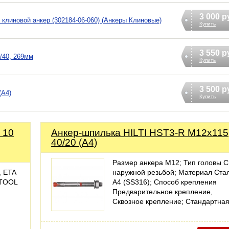
3 000 р
клиновой анкер (302184-06-060) (Анкеры Клиновые)
Купить
3 550 р
/40, 269мм
Купить
3 500 р
(A4)
Купить
 10
Анкер-шпилька HILTI HST3-R M12x115
40/20 (A4)
Размер анкера M12; Тип головы C
, ETA
наружной резьбой; Материал Ста
FTOOL
А4 (SS316); Способ крепления
Предварительное крепление,
Сквозное крепление; Стандартна