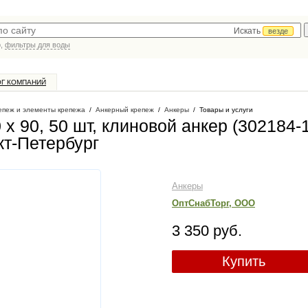
Искать
везде
р,
фильтры для воды
ОГ КОМПАНИЙ
епеж и элементы крепежа
/
Анкерный крепеж
/
Анкеры
/
Товары и услуги
 90, 50 шт, клиновой анкер (302184-
кт-Петербург
Анкеры
ОптСнабТорг, ООО
3 350 руб.
Купить