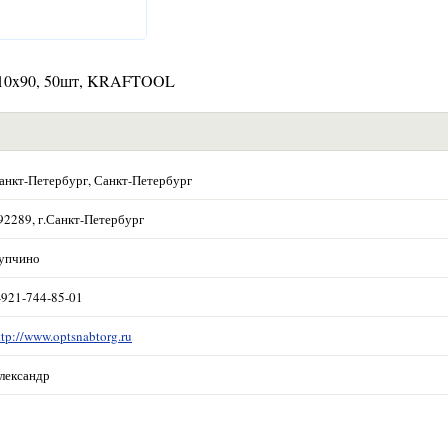
М10x90, 50шт, KRAFTOOL
анкт-Петербург, Санкт-Петербург
92289, г.Санкт-Петербург
упчино
-921-744-85-01
ttp://www.optsnabtorg.ru
лександр