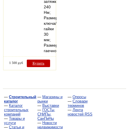
затяжки
240
Нм;
Размер
ключа/
гайки
30
мм;
Размер
гаечной…
1 500 руб
Купить
—
Строительный
—
Магазины и
—
Опросы
каталог
рынки
—
Словари
—
Каталог
—
Выставки
терминов
строительных
—
ГОСТы,
—
Лента
компаний
СНИПы,
новостей RSS
—
Товары и
СанПиНы
услуги
—
Новости
—
Статьи и
недвижимости