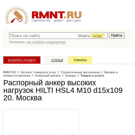
строительство
ремонт
дом и дача
Искать
везде
Например,
как выбрать кондиционер
ВЫБРАТЬ РАЗДЕЛ
СТАТЬИ
ТОВАРЫ
КАТАЛОГ КОМПАНИЙ
RMNT.RU
/
Каталог товаров и услуг
/
Строительные материалы
/
Крепеж и
элементы крепежа
/
Анкерный крепеж
/
Анкеры
/
Товары и услуги
Распорный анкер высоких
нагрузок HILTI HSL4 M10 d15x109
20
. Москва