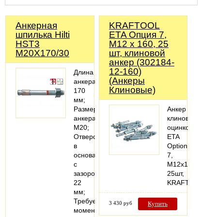
Анкерная
KRAFTOOL
шпилька Hilti
ETA Опция 7,
HST3
М12 х 160, 25
M20X170/30
шт, клиновой
анкер (302184-
12-160)
Длина
(Анкеры
анкера
Клиновые)
170
мм;
Размер
Анкер
анкера
клиновой,
M20;
оцинкованный,
Отверстие
ETA
в
Option
основании
7,
с
М12x160,
зазором
25шт,
22
KRAFTOOL
мм;
Требуемый
3 430 руб
Купить
момент