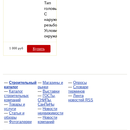
Тип
головы
C
наружной
резьбой;
Условия
окружающей…
1 000 руб
Купить
—
Строительный
—
Магазины и
—
Опросы
каталог
рынки
—
Словари
—
Каталог
—
Выставки
терминов
строительных
—
ГОСТы,
—
Лента
компаний
СНИПы,
новостей RSS
—
Товары и
СанПиНы
услуги
—
Новости
—
Статьи и
недвижимости
обзоры
—
Новости
—
Фотогалереи
компаний