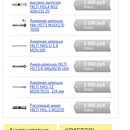
1 000 руб
высоких нагрузок
HILTI HSL4 M12
Купить
d18x131 25
Анкерная шпилька
1 200 руб
Hilti HST3 M16X170
Купить
70/50
Анкерная шпилька
1 000 руб
HILTI HAS-U 5.8
Купить
M20x180
1 000 руб
Анкер-шпилька HILTI
HST3-R M8x95/30 (A4)
Купить
Анкерная шпилька
1 050 руб
HILTI HAS-TZ
Купить
M10X75/15, 124 мм
1 000 руб
Распорный анкер
HILTI HSL-3 M12/25
Купить