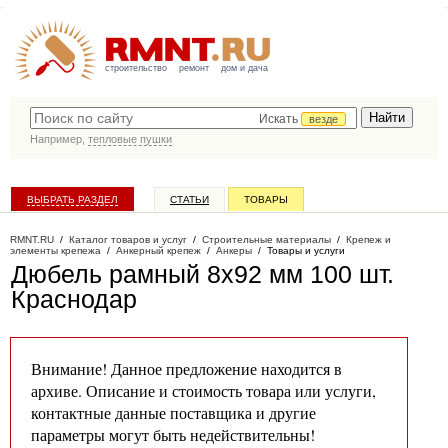
строительство
ремонт
дом и дача
Искать
везде
Например,
тепловые пушки
ВЫБРАТЬ РАЗДЕЛ
СТАТЬИ
ТОВАРЫ
КАТАЛОГ КОМПАНИЙ
RMNT.RU
/
Каталог товаров и услуг
/
Строительные материалы
/
Крепеж и
элементы крепежа
/
Анкерный крепеж
/
Анкеры
/
Товары и услуги
Дюбель рамный 8х92 мм 100 шт
.
Краснодар
Внимание! Данное предложение находится в
архиве. Описание и стоимость товара или услуги,
контактные данные поставщика и другие
параметры могут быть недействительны!