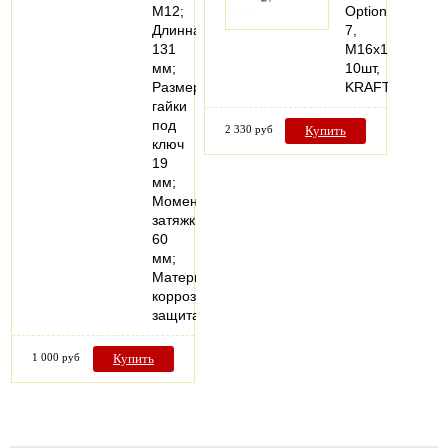
М12;
Option
Длинна
7,
131
М16x145,
мм;
10шт,
Размер
KRAFTOOL
гайки
под
2 330 руб
Купить
ключ
19
мм;
Момент
затяжки
60
мм;
Материал,
коррозионная
защита…
1 000 руб
Купить