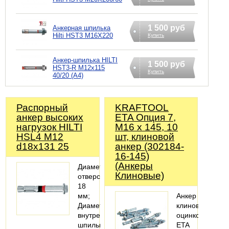
1 500 руб
Анкерная шпилька
Hilti HST3 M16X220
Купить
Анкер-шпилька HILTI
1 500 руб
HST3-R M12x115
Купить
40/20 (A4)
Распорный
KRAFTOOL
анкер высоких
ETA Опция 7,
нагрузок HILTI
М16 х 145, 10
HSL4 M12
шт, клиновой
d18x131 25
анкер (302184-
16-145)
(Анкеры
Диаметр
Клиновые)
отверстия
18
мм;
Анкер
Диаметр
клиновой,
внутренней
оцинкованный,
шпильки
ETA