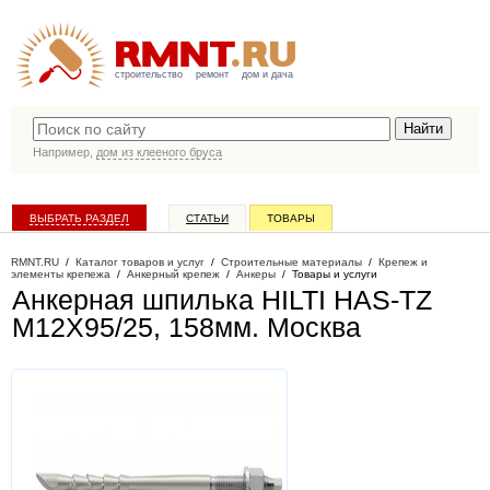
строительство
ремонт
дом и дача
Например,
дом из клееного бруса
ВЫБРАТЬ РАЗДЕЛ
СТАТЬИ
ТОВАРЫ
КАТАЛОГ КОМПАНИЙ
RMNT.RU
/
Каталог товаров и услуг
/
Строительные материалы
/
Крепеж и
элементы крепежа
/
Анкерный крепеж
/
Анкеры
/
Товары и услуги
Анкерная шпилька HILTI HAS-TZ
M12X95/25, 158мм
. Москва