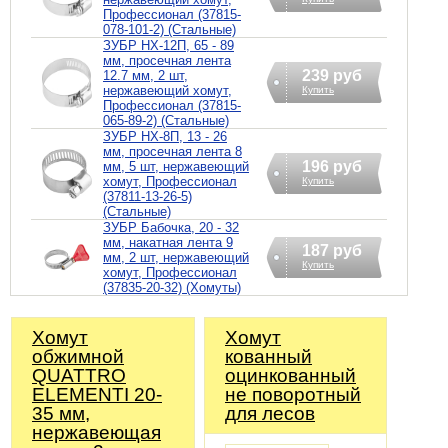
Профессионал (37815-
078-101-2) (Стальные)
ЗУБР НХ-12П, 65 - 89
мм, просечная лента
239 руб
12.7 мм, 2 шт,
нержавеющий хомут,
Купить
Профессионал (37815-
065-89-2) (Стальные)
ЗУБР НХ-8П, 13 - 26
мм, просечная лента 8
196 руб
мм, 5 шт, нержавеющий
хомут, Профессионал
Купить
(37811-13-26-5)
(Стальные)
ЗУБР Бабочка, 20 - 32
мм, накатная лента 9
187 руб
мм, 2 шт, нержавеющий
Купить
хомут, Профессионал
(37835-20-32) (Хомуты)
Хомут
Хомут
обжимной
кованный
QUATTRO
оцинкованный
ELEMENTI 20-
не поворотный
35 мм,
для лесов
нержавеющая