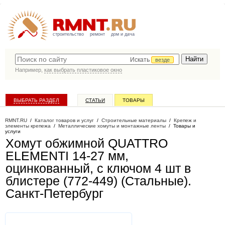
строительство
ремонт
дом и дача
Искать
везде
Например,
как выбрать пластиковое окно
ВЫБРАТЬ РАЗДЕЛ
СТАТЬИ
ТОВАРЫ
КАТАЛОГ КОМПАНИЙ
RMNT.RU
/
Каталог товаров и услуг
/
Строительные материалы
/
Крепеж и
элементы крепежа
/
Металлические хомуты и монтажные ленты
/
Товары и
услуги
Хомут обжимной QUATTRO
ELEMENTI 14-27 мм,
оцинкованный, с ключом 4 шт в
блистере (772-449) (Стальные)
.
Санкт-Петербург