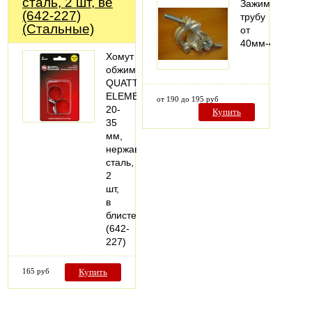
сталь, 2 шт, ве
Зажимает
(642-227)
трубу
(Стальные)
от
40мм-48мм.
Хомут
обжимной
QUATTRO
ELEMENTI
от 190 до 195 руб
20-
Купить
35
мм,
нержавеющая
сталь,
2
шт,
в
блистере
(642-
227)
165 руб
Купить