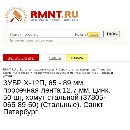
строительство
ремонт
дом и дача
Искать
везде
Например,
фильтры для воды
ВЫБРАТЬ РАЗДЕЛ
СТАТЬИ
ТОВАРЫ
КАТАЛОГ КОМПАНИЙ
RMNT.RU
/
Каталог товаров и услуг
/
Строительные материалы
/
Крепеж и
элементы крепежа
/
Металлические хомуты и монтажные ленты
/
Товары и
услуги
ЗУБР Х-12П, 65 - 89 мм,
просечная лента 12.7 мм, цинк,
50 шт, хомут стальной (37805-
065-89-50) (Стальные)
. Санкт-
Петербург