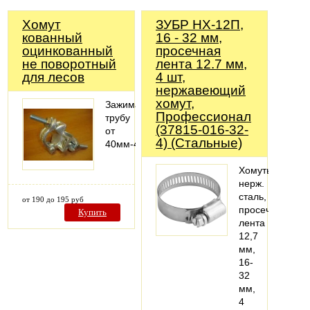
Хомут
ЗУБР НХ-12П,
кованный
16 - 32 мм,
оцинкованный
просечная
не поворотный
лента 12.7 мм,
для лесов
4 шт,
нержавеющий
хомут,
Зажимает
Профессионал
трубу
(37815-016-32-
от
4) (Стальные)
40мм-48мм.
Хомуты,
нерж.
сталь,
от 190 до 195 руб
просечная
Купить
лента
12,7
мм,
16-
32
мм,
4