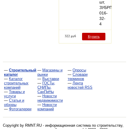
шт,
ЗУБРПрофесси
016-
32-
4
322 руб
Купить
—
Строительный
—
Магазины и
—
Опросы
каталог
рынки
—
Словари
—
Каталог
—
Выставки
терминов
строительных
—
ГОСТы,
—
Лента
компаний
СНИПы,
новостей RSS
—
Товары и
СанПиНы
услуги
—
Новости
—
Статьи и
недвижимости
обзоры
—
Новости
—
Фотогалереи
компаний
Copyright by RMNT.RU - информационная система по
строительству,